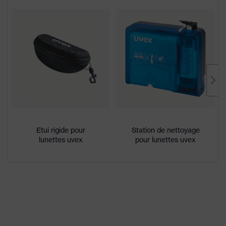
conformité CE
branches souples et
antidérapantes, géométrie
innovante des oculaires
Récompenses
Red Dot Design Award 2016
Enduction
uvex supravision excellence
Désignation
Famille de
uvex pheos cx2
produits
Etui rigide pour
Station de nettoyage
lunettes uvex
pour lunettes uvex
excellente résistance aux
Propriétés du
rayures sur la face externe, face
revêtement
interne antibuée, résistance aux
produits chimiques
Propriétés de la
teinte des
aucune propriété spéciale
oculaires