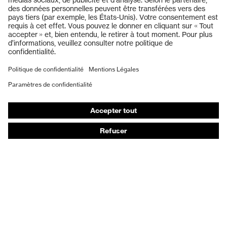
Lunettes de protection
Transmission
91%
Casques de protection
Gants de protection
Protection UV
UV400
Chaussures de sécurité
Design en X, Technologie
EPI sur mesure
multicomposants, Technologie
Technologie
de traitement uvex supravision,
uvex
Masques de protection respiratoire
Technologie uvex X-stream,
Technologie uvex X-Twist
Protection auditive
Vêtements de protection et de travail
Conseils produit
Protection des mains : uvex Chemical Expert System
Protection oculaire : configurateur de lunettes de
protection
Technologies