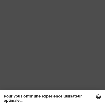
Polycarbonate (PC)
l'oculaire
Matériau de la
Plastique, Plastique
monture
EN 166:2001, EN 169:2001, EN
Norme
170:2002, EN 171:2002
Catégorie de
Lunettes de protection
produit
Type de produit
Surlunettes
Teinte des
gris, protection contre les
oculaires
infrarouges 5,0
Protection UV, Protection contre
Filtre de
l'éblouissement, Protection IR
protection
(filtre infrarouge), Lunettes
soudeurs