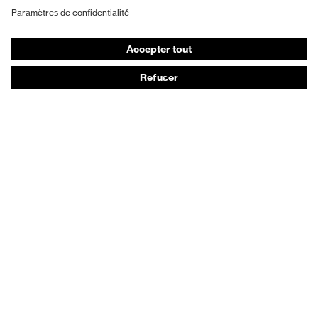
Masques de protection respiratoire
Protection auditive
Vêtements de protection et de travail
Conseils produit
Protection des mains : uvex Chemical Expert System
Protection oculaire : configurateur de lunettes de
protection
Technologies
Récompenses
Conseils d'achat
Recherche d'un distributeur