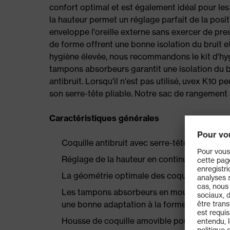
confort optimal et est également idéal pour les
la hauteur permet un réglage parfait de la posi
enveloppe l'oreille externe sans exercer de p
de forme offrent une bonne isolation du bruit e
hygiène élevée, nous recommandons le kit d'hy
tampons absorbeurs garantit une isolation du br
antibruit. Lorsqu'il n'est pas utilisé, uvex K10
son serre-tête pliable. Notre sac de rangement
Caractéristiques générales
Coquille antibruit avec serre-tête pliable
Réglage de la hauteur en continu pour un rég
La géométrie optimale des coquilles envelop
Les tampons absorbeurs en mousse à mémoir
une bonne adaptation à la forme de la tête.
Housse de coquille amovible pour une hygiè