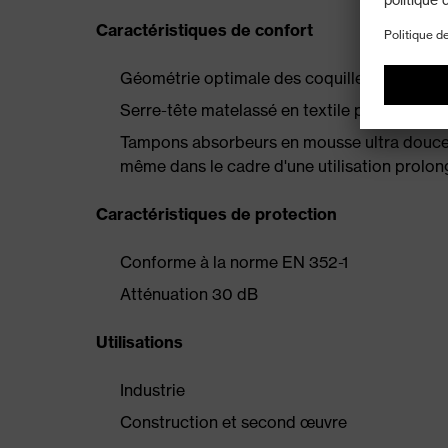
Caractéristiques de confort
Géométrie optimale des coquilles, qui envel
Serre-tête matelassé en textile pour un con
Tampons absorbeurs en mousse ultra douce 
même dans le cadre d'une utilisation prolo
Caractéristiques de protection
Conforme à la norme EN 352-1
Atténuation 30 dB
Utilisations
Industrie
Construction et second œuvre