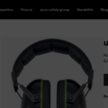
xpertise
Presse
uvex safety group
Durabilité
Blo
u
Nu
E