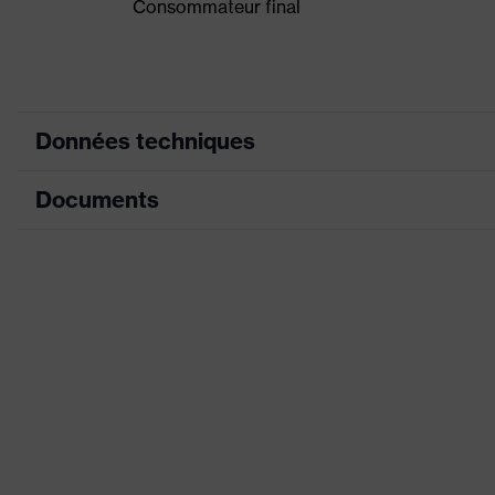
Consommateur final
Données techniques
Documents
couleur de recherche (filtre)
Modèle
Fiche technique
Équipement
Déclaration de conformité CE
Désignation Famille de produits
Portail de téléchargement des déclaratio
Sexe
Valeur H (valeur d'isolation acoustique pour les