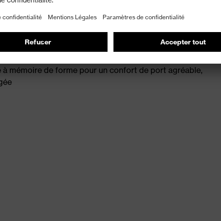
oppe l'oreille externe sans exercer de pression
fort de port optimal
à mémoire de forme pour un confort de port agréable,
ngée