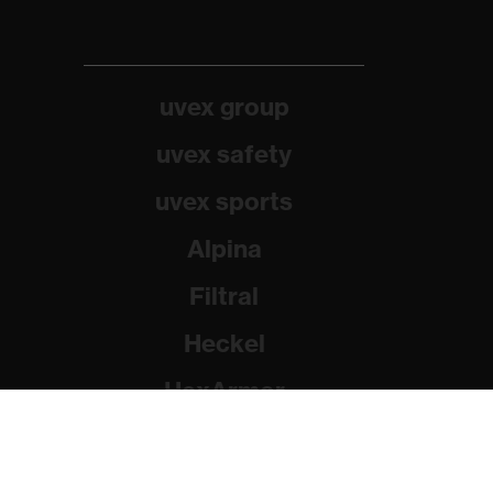
uvex group
uvex safety
uvex sports
Alpina
Filtral
Heckel
HexArmor
Rainer Winter Stiftung