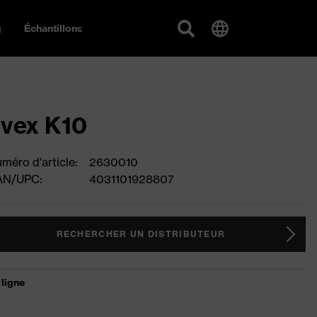
g
Échantillons
vex K10
méro d'article:
2630010
AN/UPC:
4031101928807
RECHERCHER UN DISTRIBUTEUR