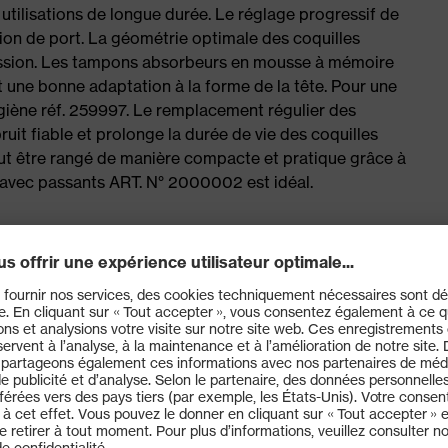
 utilisations de longue durée. Le réglage progressif de
tion de port. La géométrie optimale des coquilles
ression. Les tampons absorbeurs en mousse à mémoire
t une bonne adaptation à la forme de la tête. Pour une
giène réf. 259997. Le remplacement régulier des
uit fiable et prolonge la durée de vie des coquilles
 peut être rangé de manière compacte et pratique grâce à
 avec passants ART. N° 2000002 est idéal.
lage facile pour une position de port parfaite
pe l'oreille externe sans exercer de pression.
e de forme offrent une bonne isolation du bruit et
ne élevée