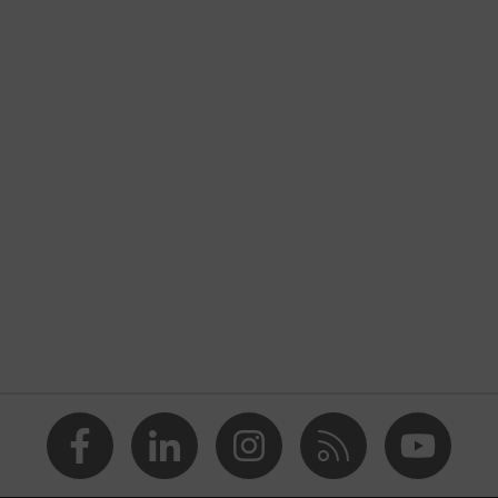
19
28
Copolymères d'acrylonitrile-butadiène-styrène (ABS)
Mousse (à mémoire de forme)
Coquilles antibruit
Coquilles
30
Oui