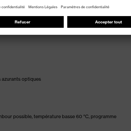
etc.)
es azurants optiques
ambour possible, température basse 60 °C, programme