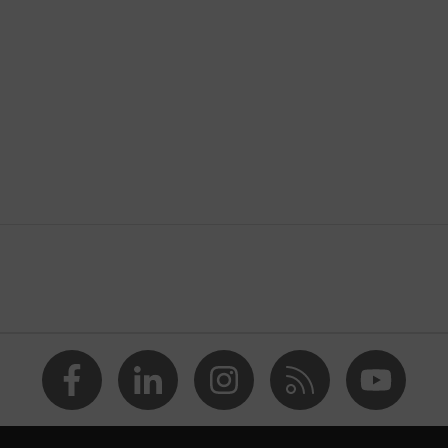
cyclé)
 10 % Élasthanne®