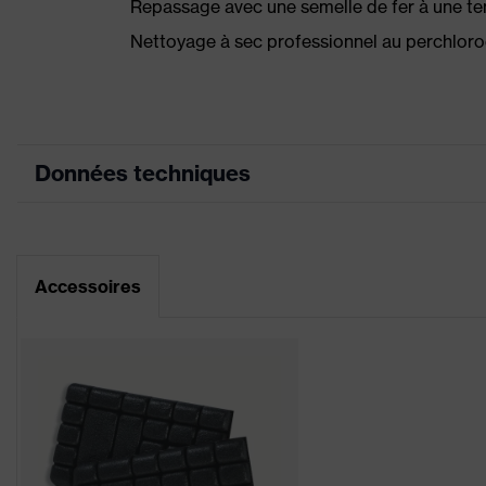
Repassage avec une semelle de fer à une t
Nettoyage à sec professionnel au perchlor
Données techniques
Couleur marketing
graphite
couleur de
Accessoires
noir
recherche (filtre)
Éléments extensibles, Nom
Équipement
flexible, éléments de desi
Désignation
Famille de
uvex suXXeed craft
produits