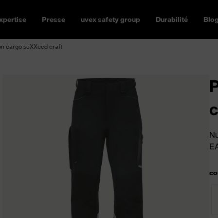
xpertise
Presse
uvex safety group
Durabilité
Blo
on cargo suXXeed craft
P
c
Nu
E
co