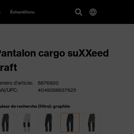
g
Échantillons
antalon cargo suXXeed
raft
méro d'article:
8876920
AN/UPC:
4049358637625
uleur de recherche (filtre): graphite