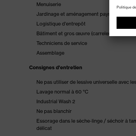
Menuiserie
Jardinage et aménagement paysager
Logistique d'entrepôt
Bâtiment et gros œuvre (carreleurs, maçons, 
Techniciens de service
Assemblage
Consignes d'entretien
Ne pas utiliser de lessive universelle avec l
Lavage normal à 60 °C
Industrial Wash 2
Ne pas blanchir
Essorage dans le sèche-linge / séchoir à t
délicat