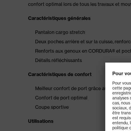
confort optimal lors de tous les travaux et mo
Caractéristiques générales
Pantalon cargo stretch
Deux poches arrière et sur la cuisse, ren
Renforts aux genoux en CORDURA® et poche
Détails réfléchissants
Caractéristiques de confort
Meilleur confort de port grâce au stretch 4
Confort de port optimal
Coupe sportive
Utilisations