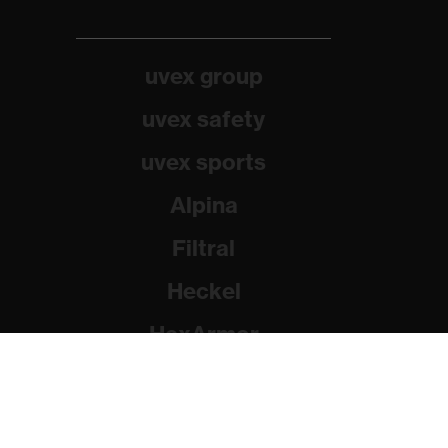
uvex group
uvex safety
uvex sports
Alpina
Filtral
Heckel
HexArmor
Rainer Winter Stiftung