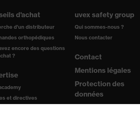
eils d'achat
uvex safety group
rche d'un distributeur
Qui sommes-nous ?
andes orthopédiques
Nous contacter
avez encore des questions
achat ?
Contact
Mentions légales
ertise
Protection des
 academy
données
s et directives
icats
sse