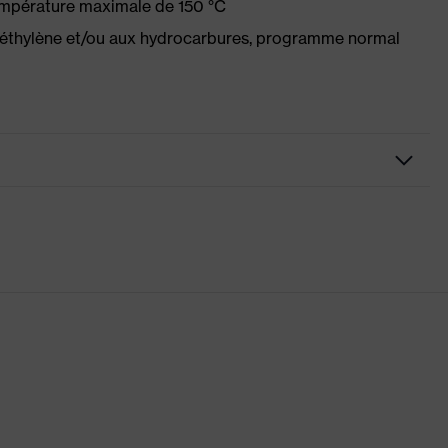
empérature maximale de 150 °C
oéthylène et/ou aux hydrocarbures, programme normal
breuses poches, certaines avec rabat, Bande élastique
gn réfléchissants, Poches protège-genoux, Renfort aux genoux