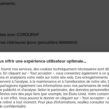
uvements.
forcées avec CORDURA®
s intérieures (pour genouillère 9868900)
D