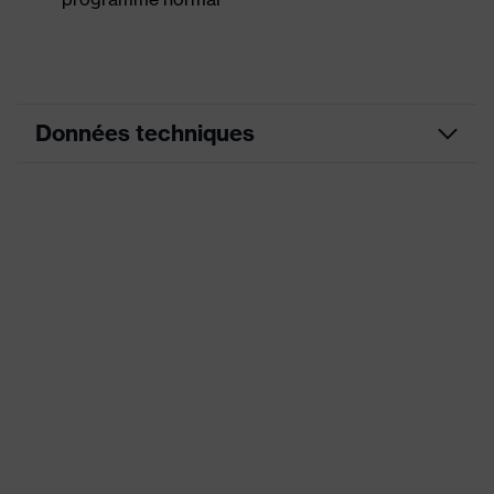
Données techniques
Couleur
vert foncé
marketing
Éléments extensibles,
Nombreuses poches, certaines
Équipement
avec rabat, Bande élastique
flexible, éléments de design
réfléchissants
Désignation
Famille de
uvex suXXeed industry
produits