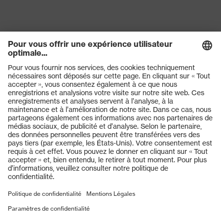
ajustement
Coupe droite
Catégorie de
Vêtements de travail
produit
Sous-types de
-
produits
Type de produit
Pantalon
Produits
Sous-types de
Pantalon cargo
Lunettes de protection
produits
Casques de protection
Fermeture
Fermeture à glissière
Gants de protection
OEKO-TEX® STANDARD 100
Chaussures de sécurité
Certificats
(S20-0516)
EPI sur mesure
Masques de protection respiratoire