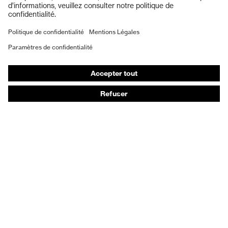
Gants de protection
Chaussures de sécurité
EPI sur mesure
Masques de protection respiratoire
Protection auditive
Vêtements de protection et de travail
Conseils produit
Protection des mains : uvex Chemical Expert System
Protection oculaire : configurateur de lunettes de
protection
Technologies
Récompenses