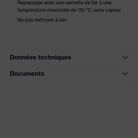
Repassage avec une semelle de fer à une
température maximale de 110 °C, sans vapeur
Ne pas nettoyer à sec
Données techniques
Documents
couleur de
recherche
noir
(filtre)
Fiche technique
Équipement
Col, fermeture visible
Désignation
Famille de
uvex cut
produits