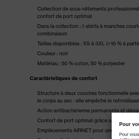
Collection de sous-vêtements professionnels
confort de port optimal
Dans la collection : t-shirts à manches cou
combinaison
Tailles disponibles : XS à 3XL (+10 % à partir
Couleur : noir
Matériau : 50 % coton, 50 % polyester
Caractéristiques de confort
Structure à deux couches fonctionnelle avec 
le corps au sec : elle empêche le refroidiss
Action antibactérienne permanente et déga
Confort de port optimal grâce au matériau 
Empiècements AIRNET pour une évacuation u