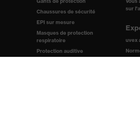
Gants de protection
Vous 
sur l'
Chaussures de sécurité
EPI sur mesure
Exp
Masques de protection
uvex
respiratoire
Norme
Protection auditive
Certif
Vêtements de protection et de
travail
Pre
Conseils produit
Comm
Protection des mains : uvex
Catal
Chemical Expert System
Vidéo
Protection oculaire :
Appli
configurateur de lunettes de
protection