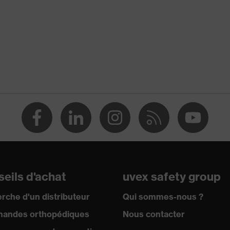
-
Sous-vêtements fonctionnels
Chemise fonctionnelle
OEKO-TEX® STANDARD 100 (95.0.5144)
eils d'achat
uvex safety group
rche d'un distributeur
Qui sommes-nous ?
andes orthopédiques
Nous contacter