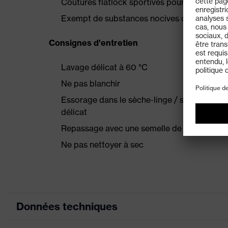
Coutures flatlock sportives pour éviter les p
Exempt de substances nocives ou dangere
Consignes d'entretien
Lavage délicat à 60 °C
Ne pas blanchir
Essorage dans le sèche-linge / séchoir à t
délicat
Repassage avec une semelle de fer à une t
Ne pas nettoyer à sec
Données techniques