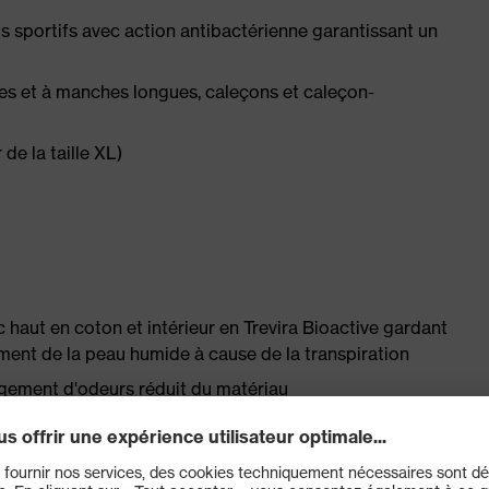
 sportifs avec action antibactérienne garantissant un
rtes et à manches longues, caleçons et caleçon-
 de la taille XL)
haut en coton et intérieur en Trevira Bioactive gardant
ement de la peau humide à cause de la transpiration
gement d'odeurs réduit du matériau
hautement fonctionnel
ltra-rapide de la chaleur