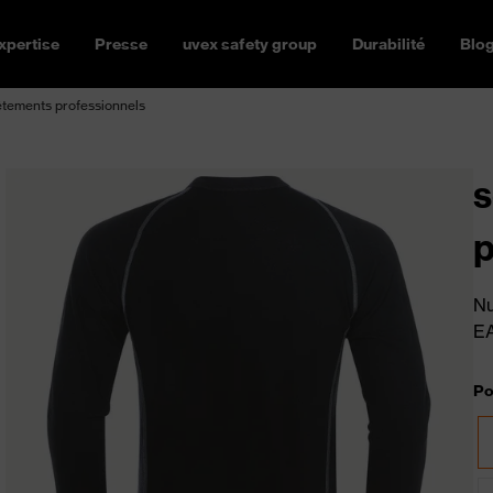
xpertise
Presse
uvex safety group
Durabilité
Blo
êtements professionnels
s
p
Nu
E
Po