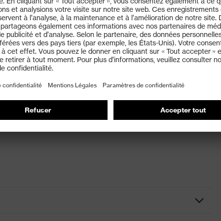
oints de pression et les irritations cutanées
uses selon le OEKO-TEX® Standard 100
ambour possible, température basse 60 °C, programme
empérature maximale de 150 °C