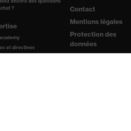
avez encore des questions
achat ?
Contact
Mentions légales
ertise
Protection des
 academy
données
s et directives
icats
sse
uniqués de presse
ogues et brochures
s
s mobiles uvex