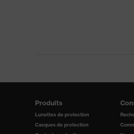
Sous-types de produits
Type de produit
Sous-types de produits
Certificats
Produits
Cons
Lunettes de protection
Reche
Casques de protection
Comm