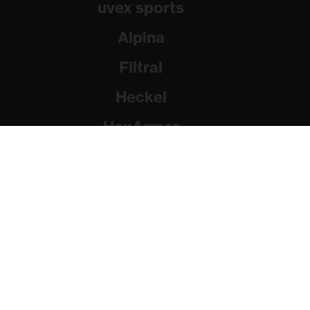
uvex sports
Alpina
Filtral
Heckel
HexArmor
Rainer Winter Stiftung