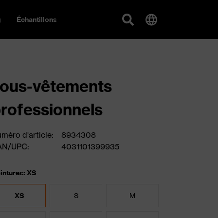
g
Échantillons
ous-vêtements
rofessionnels
méro d'article:
8934308
AN/UPC:
4031101399935
intures: XS
XS
S
M