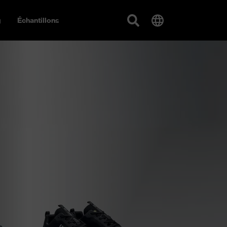
g
Échantillons