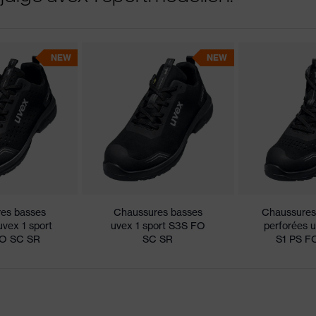
NEW
NEW
es basses
Chaussures basses
Chaussures
uvex 1 sport
uvex 1 sport S3S FO
perforées u
FO SC SR
SC SR
S1 PS F