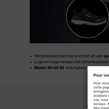
Veiligheidsschoen die eruitziet als een
sp
Lage en hoge versies met klittenbandsluit
Maten 35 tot 52
verkrijgbaar in vier bree
Ontdek