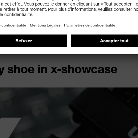
Buy now
ty shoe in x-showcase