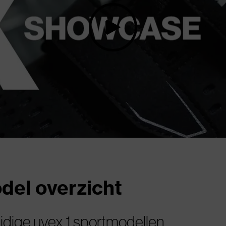
del overzicht
dige uvex 1 sportmodellen.