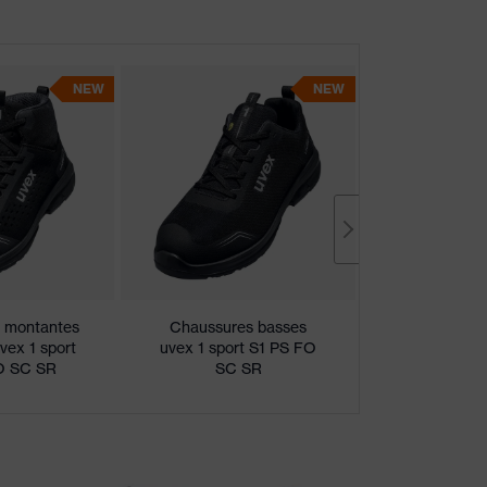
NEW
NEW
 montantes
Chaussures basses
vex 1 sport
uvex 1 sport S1 PS FO
Chaussure ba
O SC SR
SC SR
sport S1 