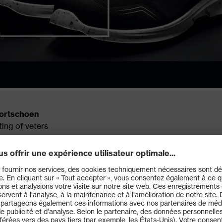
ortschoen
ing of veters
dtes
 onze veelzijdige uvex 1 sport mo