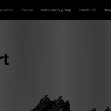
xpertise
Presse
uvex safety group
Durabilité
Blo
rt