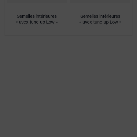
Désignation
Famille de
uvex 1 support
produits
Semelles intérieures
Semelles intérieures
« uvex tune-up Low »
« uvex tune-up Low »
Résistance à
Semelle intermédiaire uvex
la
xenova® non métallique
perforation
Semelle
Semelle de confort
intérieure
thermorégulatrice uvex 1/uvex 2
Doublure
Distance-Mesh
Sexe
Femmes, Hommes
Contenu de
1 paire de chaussures de sécurité
la livraison
Matériau de
Polyuréthane double densité
la semelle
(PU2D)