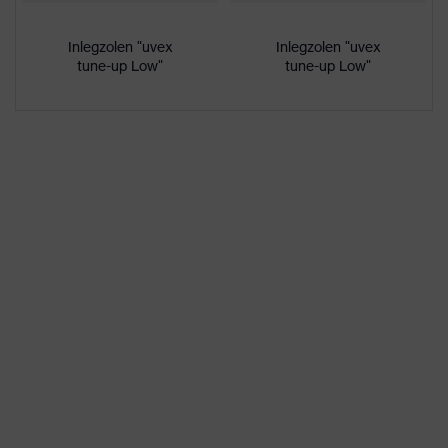
Niet-metalen uvex
Perforatieweerstand
xenova® tussenzool
Inlegzolen "uvex
Inlegzolen "uvex
tune-up Low"
tune-up Low"
Voetbed met
Voetbed
klimaatregeling uvex
1/uvex 2
Voering
Distance Mesh
Geslacht
Dames, Heren
Inbegrepen
1 paar veiligheidsschoenen
Tweelaags-polyurethaan
Materiaal zool
(PU/PU)
Materiaal overneus
Polyurethaan (PU)
Materiaal sluiting
Polyester (PES)