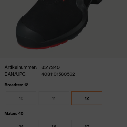
Artikelnummer:
8517340
EAN/UPC:
4031101580562
Breedtes: 12
10
11
12
Maten: 40
35
36
37