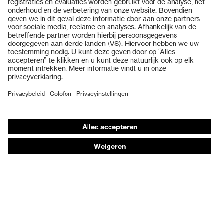
Producten
Veiligheidsbrillen
Veiligheidshelmen
Veiligheidshandschoenen
Veiligheidsschoenen
Individuele PBM
Adembeschermingsmaskers
Gehoorbescherming
Beschermende kleding en workwear
Productadvisering
Handbescherming: uvex Chemical Expert System
Oogbescherming: Veiligheidsbrilconfigurator