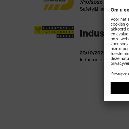
7/10/2026 tot 8/10/2
Safety&Health@Work
Industriël
29/10/2026
in Antwe
Industriële Veilighei