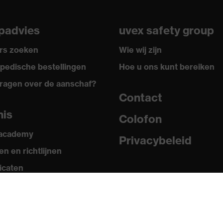
padvies
uvex safety group
rs zoeken
Wie wij zijn
pedische bestellingen
Hoe u ons kunt bereiken
ragen over de aanschaf?
Contact
nis
Colofon
 academy
Privacybeleid
n en richtlijnen
ficaten
ia
erichten