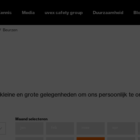
ennis
Media
uvex safety group
Duurzaamheid
Bl
Beurzen
 kleine en grote gelegenheden om ons persoonlijk te
Maand selecteren
jan
feb
maa
apr