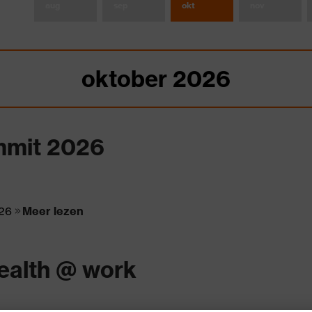
aug
sep
okt
nov
oktober
2026
mmit 2026
026
Meer lezen
ealth @ work