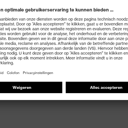
026
in Rotterdam Ahoy
Meer lezen
e Veiligheid Antwerpen
rpen
d Antwerpen 2026
Meer lezen