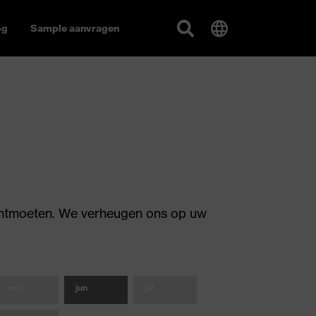
og
Sample aanvragen
 ontmoeten. We verheugen ons op uw
mei
jun
jul