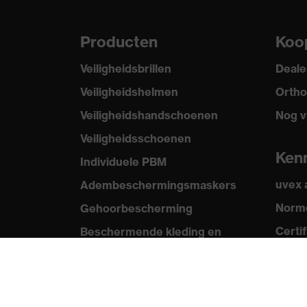
Producten
Koo
Veiligheidsbrillen
Deale
Veiligheidshelmen
Ortho
Veiligheidshandschoenen
Nog v
Veiligheidsschoenen
Ken
Individuele PBM
uvex
Adembeschermingsmaskers
Norme
Gehoorbescherming
Certi
Beschermende kleding en
workwear
Med
Productadvisering
Persb