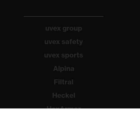
uvex group
uvex safety
uvex sports
Alpina
Filtral
Heckel
HexArmor
Rainer Winter Stiftung