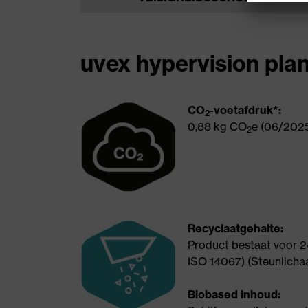
ecoinvent-database;
Reikwijdte: Van wieg tot
klant; De vermelde CO
e
2
uvex hypervision pla
waarden zijn geldig op de
berekeningsdatum en kunnen
onderhevig zijn aan
permanente wijzigingen als
CO
-voetafdruk*:
2
gevolg van database- of
0,88 kg CO
e (06/202
2
methodologie-updates.
Recyclaatgehalte:
Product bestaat voor 2
ISO 14067) (Steunlicha
Biobased inhoud: