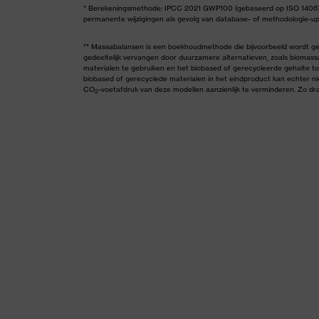
* Berekeningsmethode: IPCC 2021 GWP100 (gebaseerd op ISO 14067)
permanente wijzigingen als gevolg van database- of methodologie-upd
** Massabalansen is een boekhoudmethode die bijvoorbeeld wordt geb
gedeeltelijk vervangen door duurzamere alternatieven, zoals biomas
materialen te gebruiken en het biobased of gerecycleerde gehalte to
biobased of gerecyclede materialen in het eindproduct kan echter n
CO
-voetafdruk van deze modellen aanzienlijk te verminderen. Zo d
2