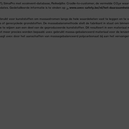
; SimaPro met ecoinvent-database; Reikwijdte: Cradle-to-customer; de vermelde CO
e waar
2
ates. Gedetailleerde informatie is te vinden op
www.uvex-safety.be/nl/het-duurzaamheid
ruikt voor kunststoffen om massastromen langs de hele waardeketen vast te leggen en te vo
sa of gerecyclede grondstoffen. De massabalansmethode stelt de fabrikant in staat om binne
e te wijzen aan een deel van de geproduceerde kunststoffen. Dit resulteert in een materiaal 
iet meer precies worden bepaald. uvex gebruikt massa-gebalanceerd materiaal voor de lenzen 
raagt uvex door het aanschaffen van massagebalanceerd polycarbonaat bij aan het vervangen 