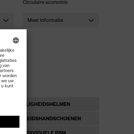
Circulaire economie
Meer informatie
ol
Producten met dit symbool
ondersteunen actief de
doelen van de circulaire
economie. Ze zijn
 van
bijvoorbeeld ontworpen voor
een bijzonder lange
 of
levensduur, zijn recyclebaar,
bedoeld voor een tweede
levenscyclus of maken
reparaties mogelijk.
VEILIGHEIDSHELMEN
VEILIGHEIDSHANDSCHOENEN
INDIVIDUELE PBM