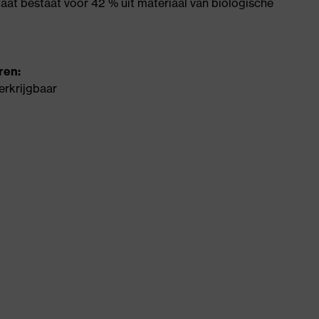
taat bestaat voor 42 % uit materiaal van biologische
ren:
erkrijgbaar