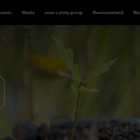
ennis
Media
uvex safety group
Duurzaamheid
Bl