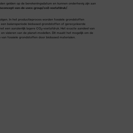
den gelden op de berekeningsdatum en kunnen onderhevig zijn aan
sconcept-van-de-uvex-group/co2-voetafdruk/
.
lgen. In het productieproces worden fossiele grondstoffen
n een balansperiode biobased grondstoffen of gerecycleerde
met een aanzienlijk lagere CO
-voetafdruk. Het exacte aandeel van
2
en vizieren van de planet-modellen. Dit maakt het mogelijk om de
van fossiele grondstoffen door biobased materialen.