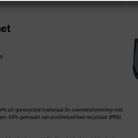
net
5)
4% uit gerecycled materiaal (in overeenstemming met
am: 35% gemaakt van postindustrieel recyclaat (PIR))