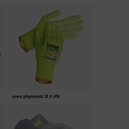
uvex phynomic D X HV