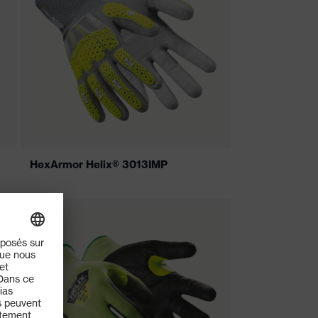
HexArmor Helix® 3013IMP