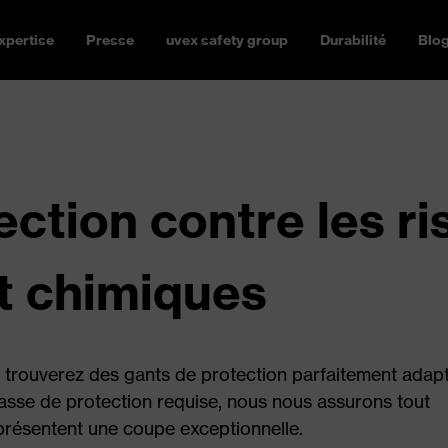
xpertise
Presse
uvex safety group
Durabilité
Blo
ection contre les r
t chimiques
trouverez des gants de protection parfaitement adap
lasse de protection requise, nous nous assurons tout
présentent une coupe exceptionnelle.