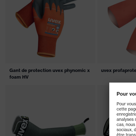
Gant de protection uvex phynomic x
uvex profaprot
foam HV