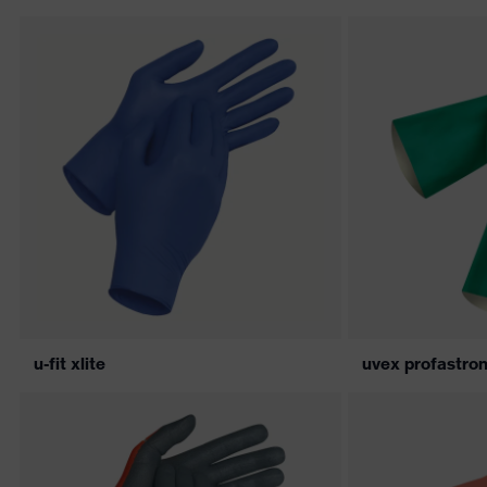
u-fit xlite
uvex profastro