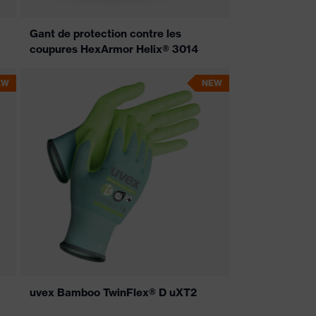
Gant de protection contre les
coupures HexArmor Helix® 3014
EW
NEW
uvex Bamboo TwinFlex® D uXT2