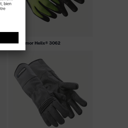
HexArmor Helix® 3062