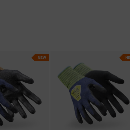
NEW
N