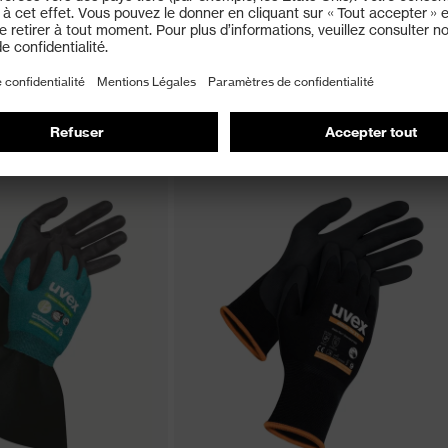
eeve TL
HexArmor Helix® 3014IMP