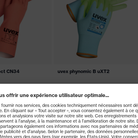
ect CN34
uvex phynomic B uXT2