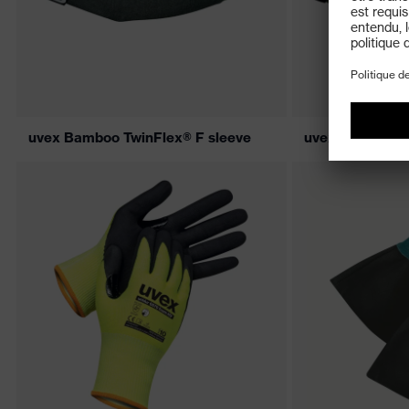
uvex Bamboo TwinFlex® F sleeve
uvex C500 M sl