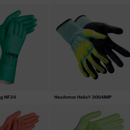
ng NF34
HexArmor Helix® 3004IMP