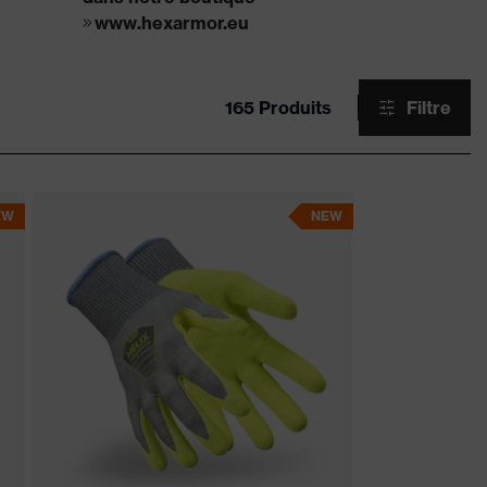
www.hexarmor.eu
165 Produits
Filtre
EW
NEW