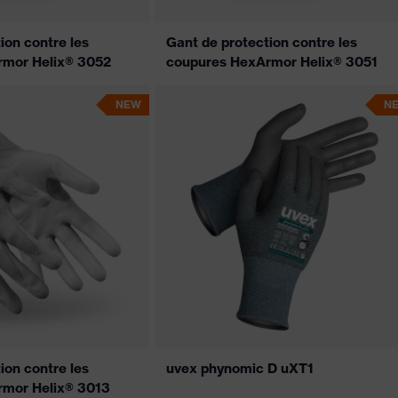
ion contre les
Gant de protection contre les
rmor Helix® 3052
coupures HexArmor Helix® 3051
NEW
N
ion contre les
uvex phynomic D uXT1
rmor Helix® 3013