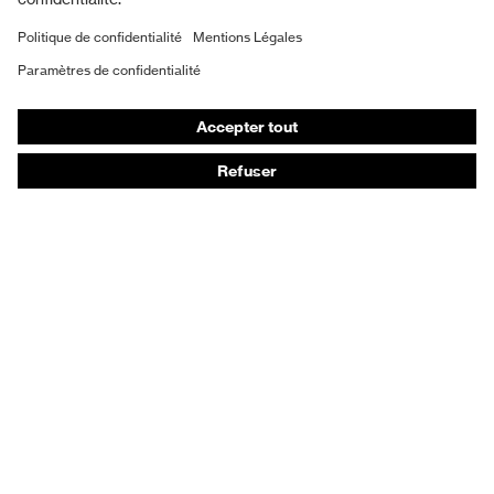
Chaussures de sécurité
EPI sur mesure
Masques de protection respiratoire
Protection auditive
Vêtements de protection et de travail
Conseils produit
Protection des mains : uvex Chemical Expert System
Protection oculaire : configurateur de lunettes de
protection
Technologies
Récompenses
Conseils d'achat