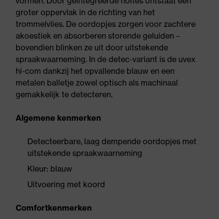
vormen. Door geïntegreerde holtes ontstaat een
groter oppervlak in de richting van het
trommelvlies. De oordopjes zorgen voor zachtere
akoestiek en absorberen storende geluiden –
bovendien blinken ze uit door uitstekende
spraakwaarneming. In de detec-variant is de uvex
hi-com dankzij het opvallende blauw en een
metalen balletje zowel optisch als machinaal
gemakkelijk te detecteren.
Algemene kenmerken
Detecteerbare, laag dempende oordopjes met
uitstekende spraakwaarneming
Kleur: blauw
Uitvoering met koord
Comfortkenmerken