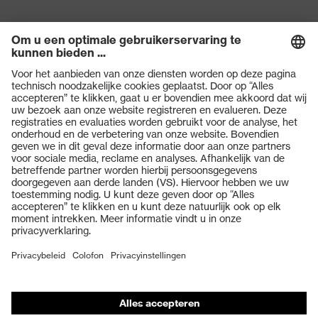
Producten
Veiligheidsbrillen
Veiligheidshelmen
Veiligheidshandschoenen
Veiligheidsschoenen
Individuele PBM
Adembeschermingsmaskers
Gehoorbescherming