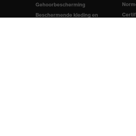
Norme
Gehoorbescherming
Certi
Beschermende kleding en
workwear
Med
Productadvisering
Persb
Handbescherming: uvex
Catal
Chemical Expert System
Video
Oogbescherming:
uvex 
Veiligheidsbrilconfigurator
Technologieën
Onderscheidingen
protecting people