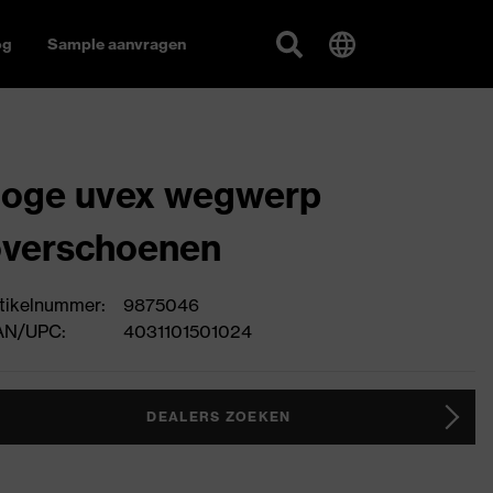
og
Sample aanvragen
hoge uvex wegwerp
overschoenen
tikelnummer:
9875046
AN/UPC:
4031101501024
DEALERS ZOEKEN