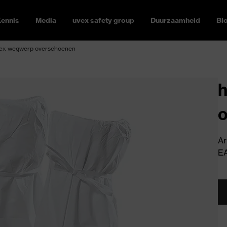
ennis
Media
uvex safety group
Duurzaamheid
Bl
ex wegwerp overschoenen
Ar
E