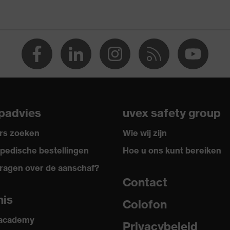
aar (NR)
padvies
uvex safety group
rs zoeken
Wie wij zijn
pedische bestellingen
Hoe u ons kunt bereiken
ragen over de aanschaf?
Contact
nis
Colofon
 academy
Privacybeleid