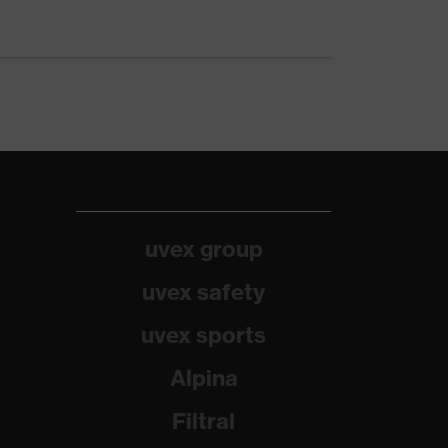
uvex group
uvex safety
uvex sports
Alpina
Filtral