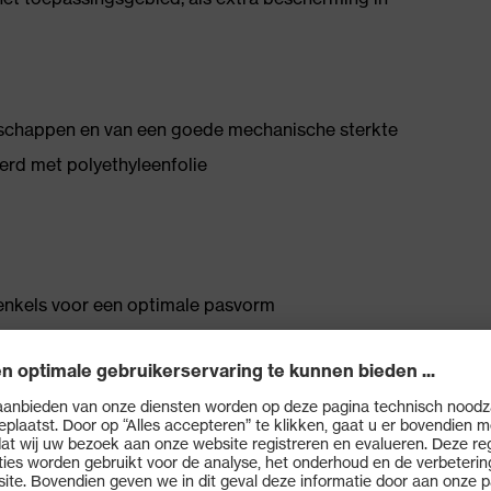
nschappen en van een goede mechanische sterkte
erd met polyethyleenfolie
enkels voor een optimale pasvorm
elastiek aan de beenboorden
treffende test van de overall, omdat accessoires niet