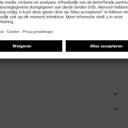
om, Omrande naad, Bijkomende band voor aanpassing van de
es