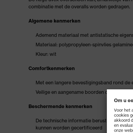
combinatie met de overalls worden gedragen.
Algemene kenmerken
Ademend materiaal met antistatische eige
Materiaal: polypropyleen-spinvlies gelamine
Kleur: wit
Comfortkenmerken
Met een langere bevestigingsband rond de 
Veilige en aangename boorden dankzij het 
Beschermende kenmerken
De technische informatie berust op de desbe
kunnen worden gecertificeerd