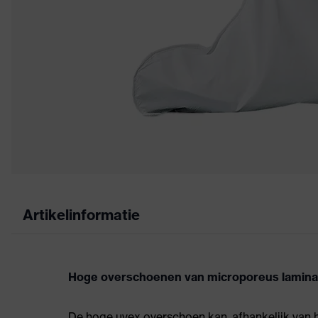
Artikelinformatie
Hoge overschoenen van microporeus laminaat 
De hoge uvex overschoen kan, afhankelijk van 