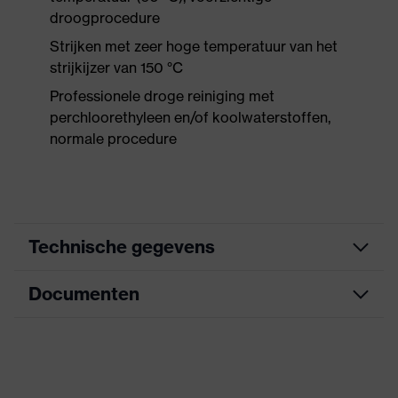
droogprocedure
Strijken met zeer hoge temperatuur van het
strijkijzer van 150 °C
Professionele droge reiniging met
perchloorethyleen en/of koolwaterstoffen,
normale procedure
Technische gegevens
Documenten
Marketingkleur
signaalgeel
Zoek kleur (filter)
geel
CE-conformiteitsverklaring
Ronde hals, Reflecterende
uitrusting
elementen