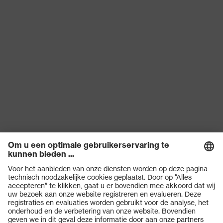
beschermende kleding met
subtypen
hoge zichtbaarheid
Producttype
Shirts
Subtypen
met lange mouwen
producttype
OEKO-TEX®-NORM 100
Certificaten
(S20-0516)
Producten