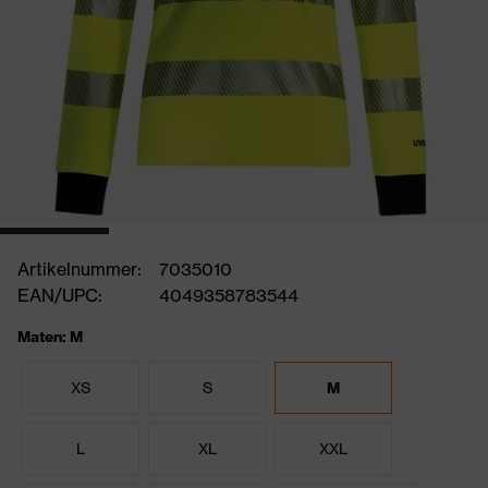
Artikelnummer:
7035010
EAN/UPC:
4049358783544
Maten: M
XS
S
M
L
XL
XXL