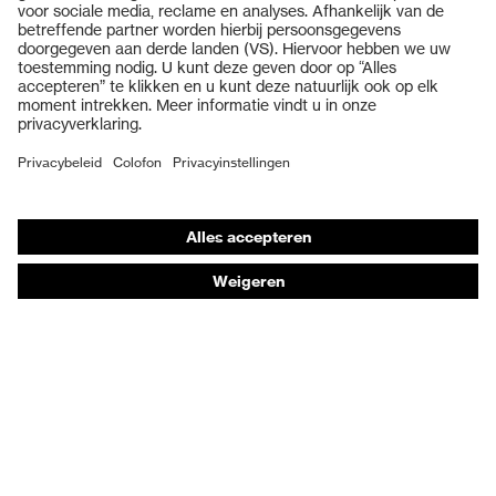
Veiligheidsbrillen
Veiligheidshelmen
Veiligheidshandschoenen
Veiligheidsschoenen
Individuele PBM
Adembeschermingsmaskers
Gehoorbescherming
Beschermende kleding en workwear
Productadvisering
Handbescherming: uvex Chemical Expert System
Oogbescherming: Veiligheidsbrilconfigurator
Technologieën