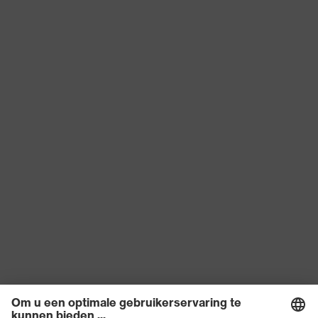
elastomeren (TPE)
Norm
EN 352-2:2020
Product categorie
Oordoppen
Producttype
Oorpluggen
Signaalherkenning
W
SNR
26
Hergebruik
Herbruikbaar (R)
Diëlektrisch
Yes