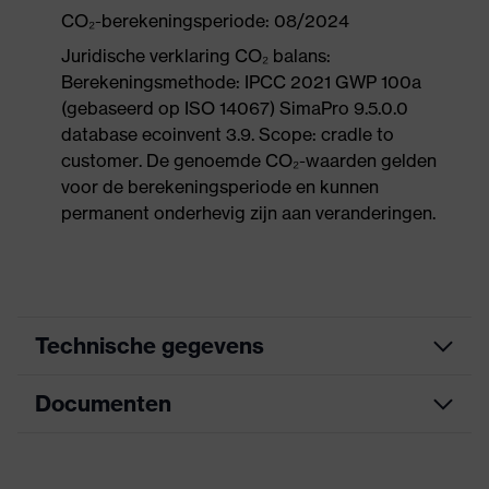
CO₂-berekeningsperiode: 08/2024
Juridische verklaring CO₂ balans:
Berekeningsmethode: IPCC 2021 GWP 100a
(gebaseerd op ISO 14067) SimaPro 9.5.0.0
database ecoinvent 3.9. Scope: cradle to
customer. De genoemde CO₂-waarden gelden
voor de berekeningsperiode en kunnen
permanent onderhevig zijn aan veranderingen.
Technische gegevens
Documenten
Marketingkleur
lime
Uitvoering
met koord
Informatieblad