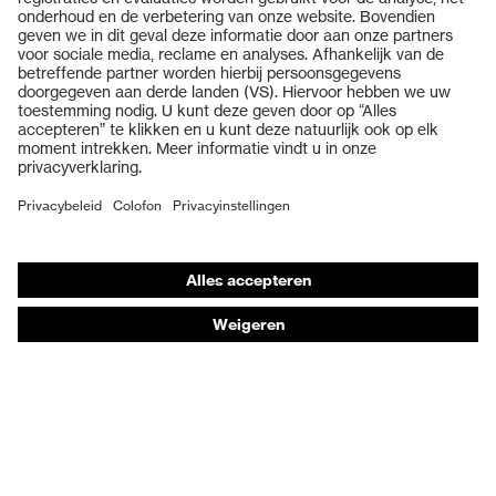
Producten
Veiligheidsbrillen
Veiligheidshelmen
Veiligheidshandschoenen
Veiligheidsschoenen
Individuele PBM
Adembeschermingsmaskers
Gehoorbescherming
Beschermende kleding en workwear
Productadvisering
Handbescherming: uvex Chemical Expert System
Oogbescherming: Veiligheidsbrilconfigurator