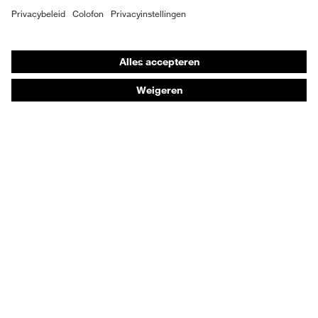
Individuele PBM
Adembeschermingsmaskers
Gehoorbescherming
Beschermende kleding en workwear
Productadvisering
Handbescherming: uvex Chemical Expert System
Oogbescherming: Veiligheidsbrilconfigurator
Technologieën
Onderscheidingen
Koopadvies
Dealers zoeken