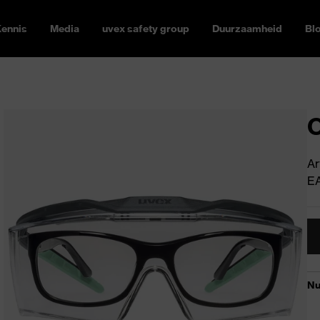
ennis
Media
uvex safety group
Duurzaamheid
Bl
O
Ar
E