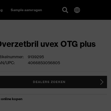
og
Sample aanvragen
verzetbril uvex OTG plus
tikelnummer:
9139295
AN/UPC:
4066853056805
DEALERS ZOEKEN