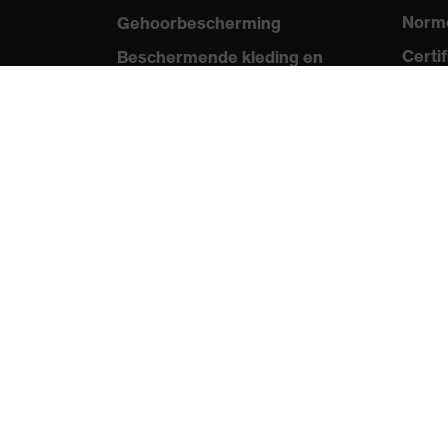
Norme
Gehoorbescherming
Aanduiding
Certi
Beschermende kleding en
uvex OTG plus
productfamilie
workwear
Med
Productadvisering
Persb
Handbescherming: uvex
Catal
Chemical Expert System
Video
Oogbescherming:
uvex 
Veiligheidsbrilconfigurator
Technologieën
Onderscheidingen
protecting people