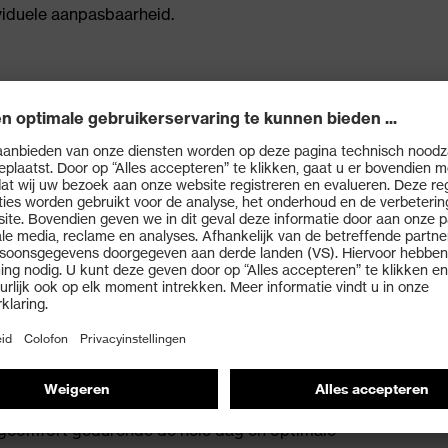
viduele aanpasbaarheid.
n met een extreem groot, plat lensontwerp biedt
t
C met gewichtsverdeling, drager gedeeltelijk gemaakt
ststofvrije verpakking 100% recyclebaar
lling van de hellingshoek maakt individuele aanpassing
orm voor alle hoofd- en gezichtsvormen gegarandeerd is
 zachte uiteinden zorgen voor een comfortabele,
comfort gedurende de hele dag en optimale