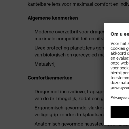
kantelbare lens voor maximaal comfort en indi
Algemene kenmerken
Moderne overzetbril voor dragers van brille
maximale compatibiliteit en uitstekend zich
Uvex protecting planet: lens gemaakt van P
van biologisch en gerecycled materiaal, kun
Metaalvrij
Comfortkenmerken
Drager met innovatieve, trapsgewijze verste
van de bril mogelijk, zodat een goede pasv
Ergonomisch gevormde, vlakke oorveren met
veilige grip zonder drukplaatsen
Anatomisch gevormde neussteun voor draag