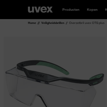
Producten
Kopen
K
Home
Veiligheidsbrillen
Overzetbril uvex OTG plus