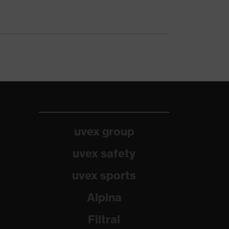
uvex group
uvex safety
uvex sports
Alpina
Filtral