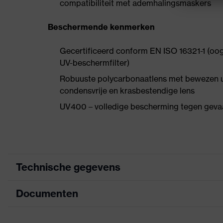
compatibiliteit met ademhalingsmaskers
Beschermende kenmerken
Gecertificeerd conform EN ISO 16321-1 (oog
UV-beschermfilter)
Robuuste polycarbonaatlens met bewezen u
condensvrije en krasbestendige lens
UV400 – volledige bescherming tegen gevaar
Technische gegevens
Documenten
Marketingkleur
antraciet, jade
Zoek kleur (filter)
grijs, groen