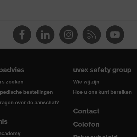
padvies
uvex safety group
rs zoeken
Wie wij zijn
pedische bestellingen
Hoe u ons kunt bereiken
ragen over de aanschaf?
ology, uvex supravision coatingtechnologie
Contact
nis
Colofon
L1,2 CT 1 KN CE
 academy