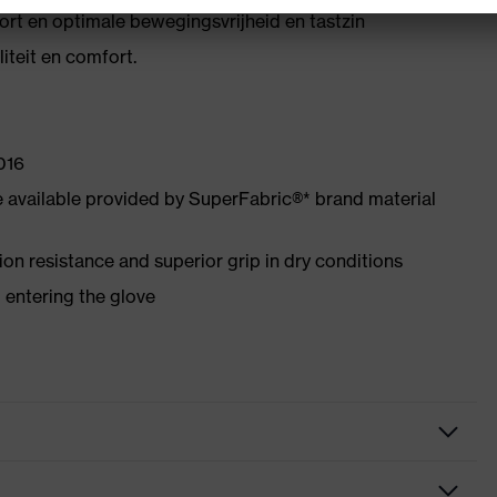
rt en optimale bewegingsvrijheid en tastzin
iteit en comfort.
016
e available provided by SuperFabric®* brand material
on resistance and superior grip in dry conditions
m entering the glove