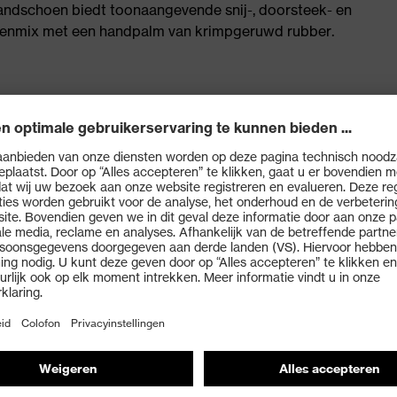
andschoen biedt toonaangevende snij-, doorsteek- en
oenmix met een handpalm van krimpgeruwd rubber.
rmingsniveau&nbsp
herming tegen gevaren door een configuratie van
jn aangebracht op hoogwaardige materialen – een
HexArmor®
enmix
ng