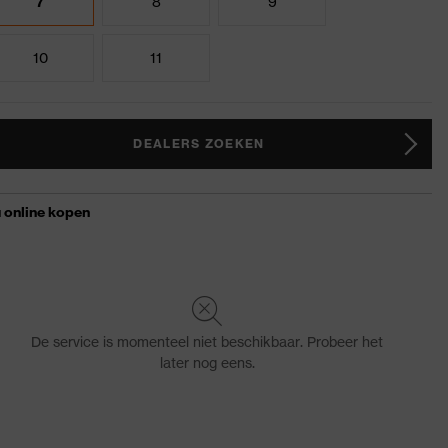
7
8
9
10
11
DEALERS ZOEKEN