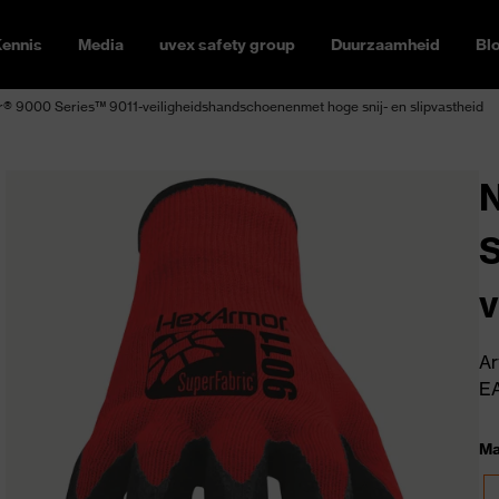
ennis
Media
uvex safety group
Duurzaamheid
Bl
 9000 Series™ 9011-veiligheidshandschoenenmet hoge snij- en slipvastheid
S
v
t
Ar
E
Ma