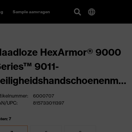
og
Sample aanvragen
Naadloze HexArmor® 9000
eries™ 9011-
eiligheidshandschoenenme
 hoge snij- en slipvastheid
tikelnummer:
6000707
AN/UPC:
815733011397
ten: 7