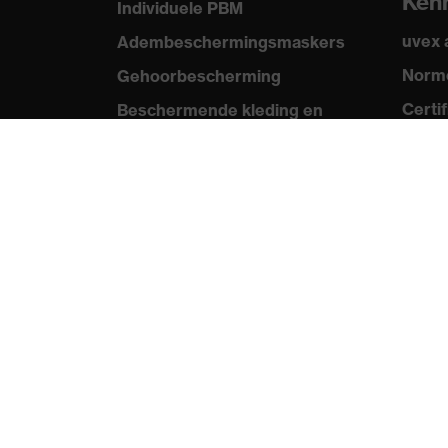
Ken
Individuele PBM
uvex
Adembeschermingsmaskers
Norme
Gehoorbescherming
Certi
Beschermende kleding en
workwear
Med
Productadvisering
Persb
Handbescherming: uvex
Catal
Chemical Expert System
Video
Oogbescherming:
uvex 
Veiligheidsbrilconfigurator
Technologieën
Onderscheidingen