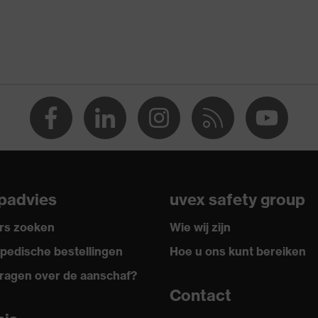
shandschoenen, Prikbestendige veiligheidshandschoenen
chaafwonden, Bescherming tegen snijletsel, Bescherming
escherming tegen steekletsel
ntactwarmte
8:2016 + A1:2018, EN ISO 21420:2020
padvies
uvex safety group
rs zoeken
Wie wij zijn
pedische bestellingen
Hoe u ons kunt bereiken
ragen over de aanschaf?
Contact