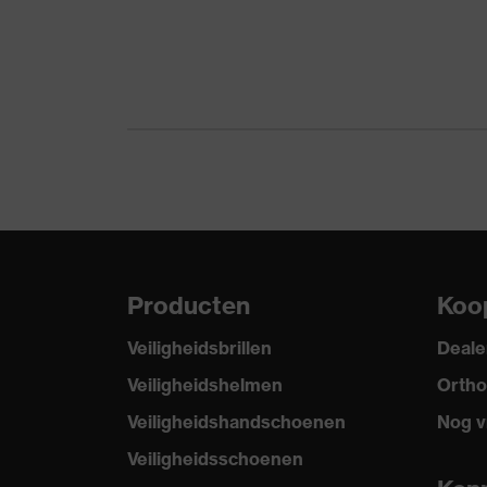
Producttype
Snijvaste veiligheid
Bescherming tegen
Bescherming tegen s
mechanische risico's
tegen snijwonden, B
Bescherming tegen
Beschermt tegen co
thermische risico's
Hergebruik
Herbruikbaar (R)
Norm
EN 407:2020, EN 38
Producten
Koo
Veiligheidsbrillen
Deale
Veiligheidshelmen
Ortho
Veiligheidshandschoenen
Nog v
Veiligheidsschoenen