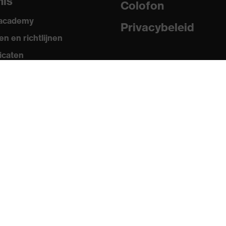
nis
Colofon
 academy
Privacybeleid
n en richtlijnen
ficaten
ia
erichten
ogi en brochures
's
mobiele apps