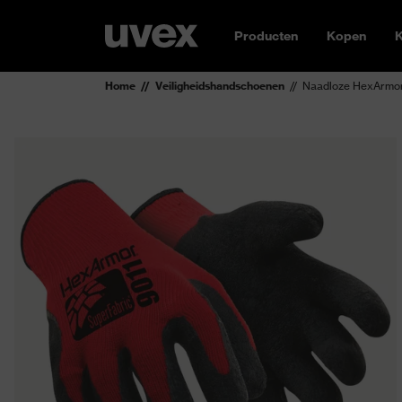
Producten
Kopen
K
Home
Veiligheidshandschoenen
Naadloze HexArmor®