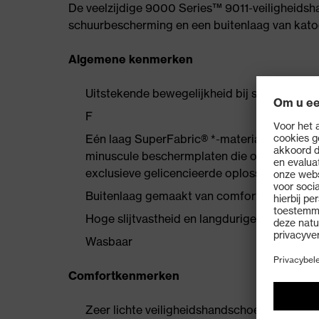
De veelzijdige 9000 Series™ 9011-veiligheidsh
schuurbescherming en een buitenlaag van kat
Algemene kenmerken
Uitstekende bewegelijkheid bij snijbesche
F
Eén laag SuperFabric® *-materiaal ter besc
minuscule beschermplaten die op elkaar zi
exclusieve gelicencieerde oplossing voor 
Buitenlaag gemaakt van comfortabele kato
Hoge slijtvastheid en langdurige beschermi
Wasbaar
Comfortkenmerken
Zeer lichte veiligheidshandschoen