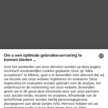
Geschikt voor
uvex-technologie
touchscreens, 3D
ErgoFlex Technology
Hergebruik
Herbruikbaar (R)
proDerm, STANDARD
100 door OEKO-TEX®,
Certificaten
Geschiktheid voor
contact met
levensmiddelen
EN 388:2016 + A1:2018,
Norm
EN ISO 21420:2020
Producten
Veiligheidsbrillen
Veiligheidshelmen