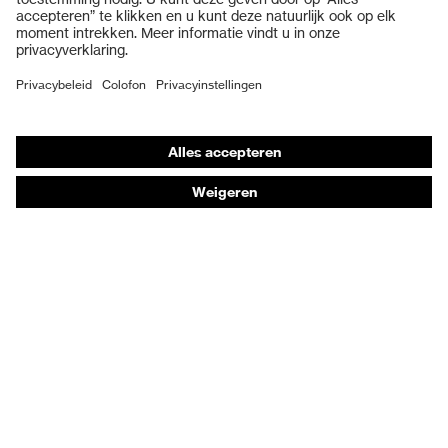
Veiligheidshandschoenen
Veiligheidsschoenen
Individuele PBM
Adembeschermingsmaskers
Gehoorbescherming
Beschermende kleding en workwear
Productadvisering
Handbescherming: uvex Chemical Expert System
Oogbescherming: Veiligheidsbrilconfigurator
Technologieën
Onderscheidingen