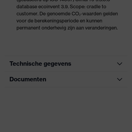
database ecoinvent 3.9. Scope: cradle to
customer. De genoemde CO₂-waarden gelden
voor de berekeningsperiode en kunnen
permanent onderhevig zijn aan veranderingen.
Technische gegevens
Documenten
Marketingkleur
sky-blue
Zoek kleur (filter)
grijs, blauw
Informatieblad
Vrij van allergene
Allergie-informatie
accelerators
CE-conformiteitsverklaring
Uitvoering
met gebreide boord
Downloadportaal voor CE-