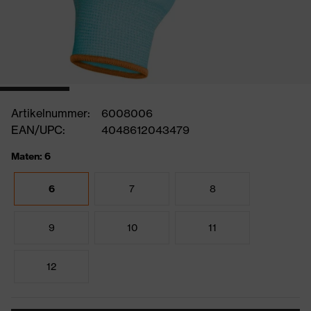
Artikelnummer:
6008006
EAN/UPC:
4048612043479
Maten: 6
6
7
8
9
10
11
12