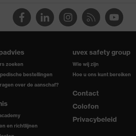
sen 150 en 250 N, Penetratieweerstand van punten en
n, Verticale schokdemping
 Koudebestendigheid tot -30 °C
padvies
uvex safety group
rs zoeken
Wie wij zijn
pedische bestellingen
Hoe u ons kunt bereiken
ragen over de aanschaf?
Contact
nis
Colofon
 academy
Privacybeleid
n en richtlijnen