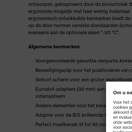
ontworpen, geïnspireerd door de biotechniek (b
ergonomie mogelijk met heel weinig materiaal.
ergonomisch ontwikkelde kenmerken biedt de u
op de door normen vereiste standaarden (scho
eveneens aan de optionele eisen "-30 °C".
Algemene kenmerken
Voorgemonteerde gevorkte vierpunts-kinrie
Bevestigingsclip voor het positioneren van d
Verkort scherm voor een groter gezichtsvel
Euroslot-adapters (30 mm) aan de zijkant 
viziersysteem
Andere elementen voor het bevestigen van 
Adapter voor de IES-brillenclip (9772002) 
Perfect maatbereik 51 tot 65 cm