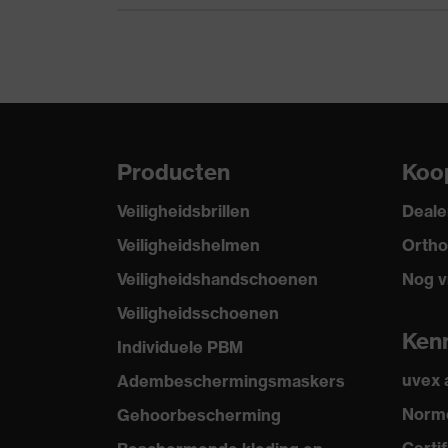
Klep lengte
lange klep
Bescherming tegen
Kinriemopening tus
mechanische risico's
scherpe voorwerpe
Bescherming tegen
Vlambestendigheid,
thermische risico's
Producten
Koo
Zoek kleur (filter)
wit
Veiligheidsbrillen
Deale
Veiligheidshelmen
Ortho
Veiligheidshandschoenen
Nog v
Veiligheidsschoenen
Ken
Individuele PBM
uvex
Adembeschermingsmaskers
Norme
Gehoorbescherming