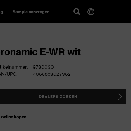
og
Sample aanvragen
ronamic E-WR wit
tikelnummer:
9730030
AN/UPC:
4066853027362
DEALERS ZOEKEN