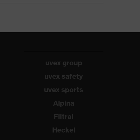
uvex group
uvex safety
uvex sports
Alpina
Filtral
Heckel