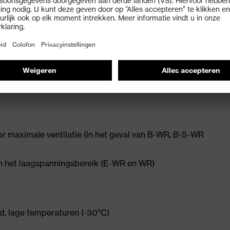
teem voor continue breedteregeling
r een optimale pasvorm en maximaal comfort
or maximale ventilatie (in het geval van B-WR, B-S-WR
in het laagspanningsbereik (E-WR en WR)
d, lage temperaturen (-30°C)