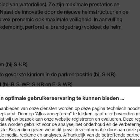
lad van waterlelies). Zo zijn maximale prestaties en
 Naast de innovatie door de nieuwe helmstructuur en de
vex pronamic ook maximale veiligheid. In aanvulling
kdemping, perforatie, brandgedrag) voldoet de helm
m (bij S-KR)
e gevorkte kinriem in de parkeerpositie (bij S-KR)
d (bij B-S-WR, S-KR en E-S-WR)
voor het aanbrengen van oorkappen en het pronamic
onze uitgebreide accessoires
standaard