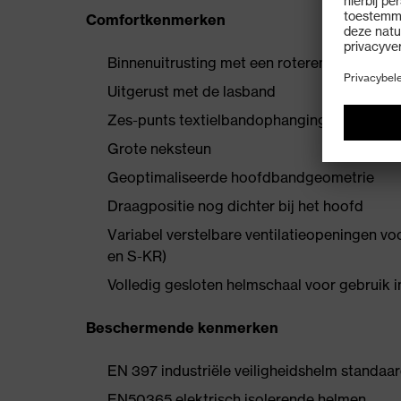
Comfortkenmerken
Binnenuitrusting met een roterend naaldsys
Uitgerust met de lasband
Zes-punts textielbandophanging zorgt voo
Grote neksteun
Geoptimaliseerde hoofdbandgeometrie
Draagpositie nog dichter bij het hoofd
Variabel verstelbare ventilatieopeningen vo
en S-KR)
Volledig gesloten helmschaal voor gebruik 
Beschermende kenmerken
EN 397 industriële veiligheidshelm standaar
EN50365 elektrisch isolerende helmen