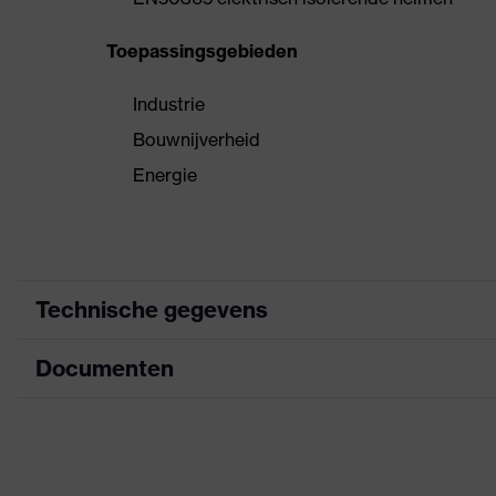
Toepassingsgebieden
Industrie
Bouwnijverheid
Energie
Technische gegevens
Documenten
Koppeling
Oorkappen en vizie
helmtoebehoren
Informatieblad
uitrusting
6-punts-binnenwer
Ventilatieopeningen
Met ventilatie