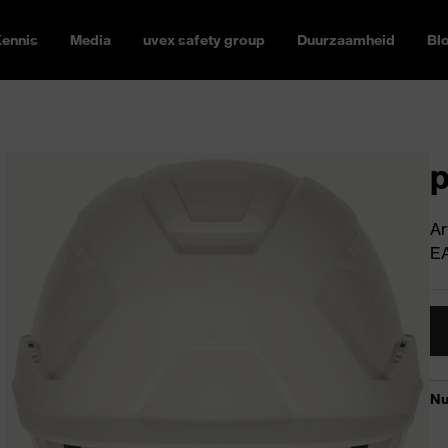
ennis
Media
uvex safety group
Duurzaamheid
Bl
p
Ar
E