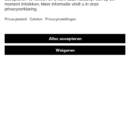
Veiligheidsschoenen
Individuele PBM
Adembeschermingsmaskers
Gehoorbescherming
Beschermende kleding en workwear
Productadvisering
Handbescherming: uvex Chemical Expert System
Oogbescherming: Veiligheidsbrilconfigurator
Technologieën
Onderscheidingen
Koopadvies