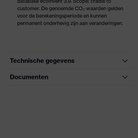
database ecoinvent 3.9. Scope: cradle to
customer. De genoemde CO₂-waarden gelden
voor de berekeningsperiode en kunnen
permanent onderhevig zijn aan veranderingen.
Technische gegevens
Documenten
Zoek kleur
zwart
(filter)
Informatieblad
Uitvoering
Vlamboog beschermingsklasse 1
uitrusting
wisselen van de lenzen mogelijk
CE-conformiteitsverklaring
Coating
uvex supravision excellence
Downloadportaal voor CE-
conformiteitsverklaringen