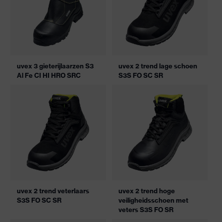
uvex 3 gieterijlaarzen S3
uvex 2 trend lage schoen
Al Fe CI HI HRO SRC
S3S FO SC SR
uvex 2 trend veterlaars
uvex 2 trend hoge
S3S FO SC SR
veiligheidsschoen met
veters S3S FO SR