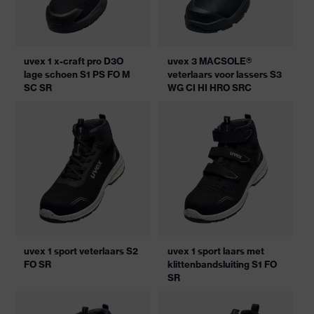
uvex 1 x-craft pro D3O
uvex 3 MACSOLE®
lage schoen S1 PS FO M
veterlaars voor lassers S3
SC SR
WG CI HI HRO SRC
uvex 1 sport veterlaars S2
uvex 1 sport laars met
FO SR
klittenbandsluiting S1 FO
SR