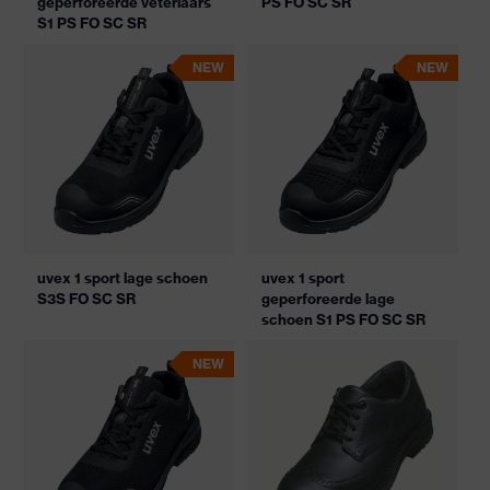
geperforeerde veterlaars
PS FO SC SR
S1 PS FO SC SR
NEW
NEW
uvex 1 sport lage schoen
uvex 1 sport
S3S FO SC SR
geperforeerde lage
schoen S1 PS FO SC SR
NEW