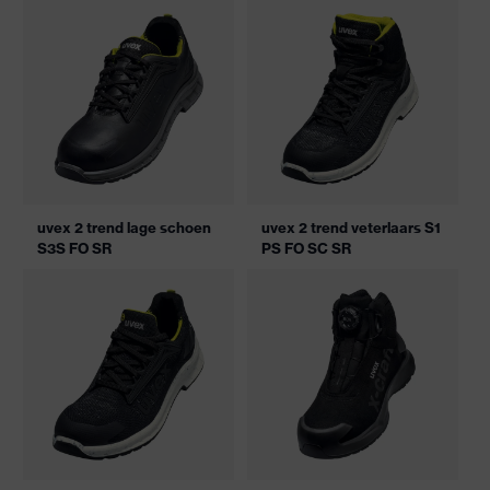
uvex 2 trend lage schoen
uvex 2 trend veterlaars S1
S3S FO SR
PS FO SC SR