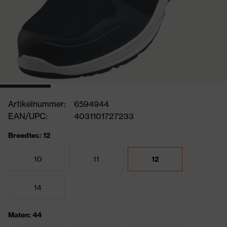
Artikelnummer:
6594944
EAN/UPC:
4031101727233
Breedtes: 12
10
11
12
14
Maten: 44