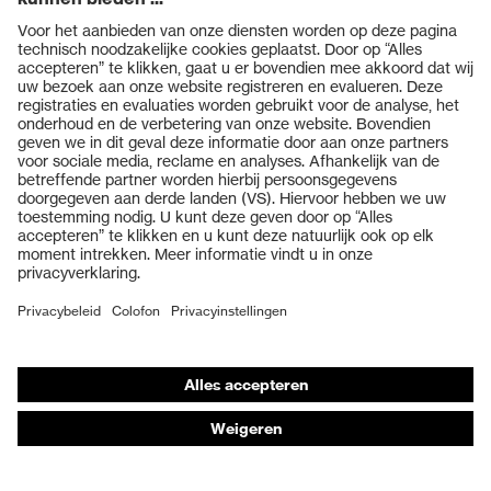
chemische risico's
benzine
Bescherming tegen
Anti-statisch (A)
elektrische risico's
Producten
Energieopnamevermogen
Bescherming tegen
Veiligheidsbrillen
in het hielgedeelte (E),
mechanische risico's
Doortrapbeveiliging (P)
Veiligheidshelmen
Beschermingsklasse
S1P
Veiligheidshandschoenen
Veiligheidsschoenen
Zool
uvex 1 G2 TPU
Individuele PBM
uvex climazone, uvex x-
Adembeschermingsmaskers
tended grip, uvex
uvex-technologie
medicare+, uvex i-PUREnrj,
Gehoorbescherming
uvex xenova® systeem
Beschermende kleding en workwear
Elastische veters met
Sluiting
snelsluiting
Productadvisering