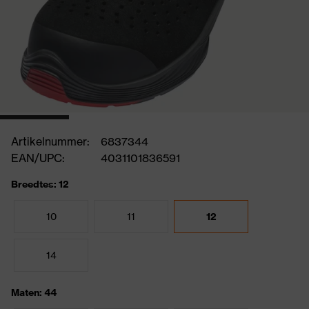
Artikelnummer:
6837344
EAN/UPC:
4031101836591
Breedtes: 12
10
11
12
14
Maten: 44