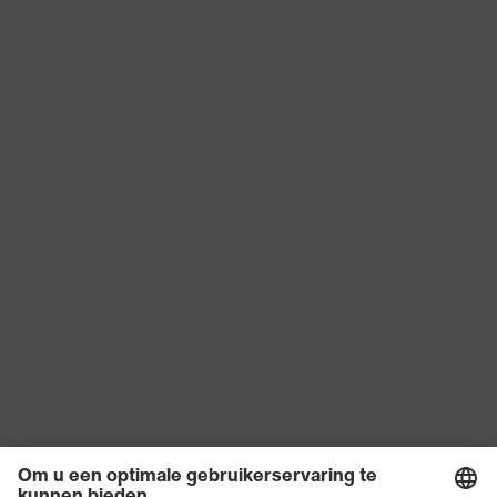
EN ISO 20345:2022 +
Norm
A1:2024
Materiaal buitenkant
Microvelours
schoen
Product categorie
Veiligheidsschoenen
Bescherming tegen
elektrostatische oplading
Productbescherming
(ESD) met een
lekweerstand van kleiner
dan 100 megaohm
Producttype
Lage schoenen
Slipweerstand
SRC
Bescherming tegen
Resistent tegen olie en