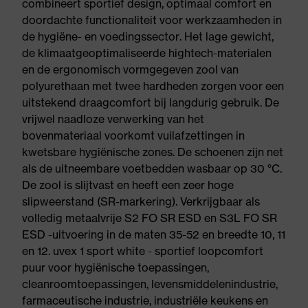
combineert sportief design, optimaal comfort en
doordachte functionaliteit voor werkzaamheden in
de hygiëne- en voedingssector. Het lage gewicht,
de klimaatgeoptimaliseerde hightech-materialen
en de ergonomisch vormgegeven zool van
polyurethaan met twee hardheden zorgen voor een
uitstekend draagcomfort bij langdurig gebruik. De
vrijwel naadloze verwerking van het
bovenmateriaal voorkomt vuilafzettingen in
kwetsbare hygiënische zones. De schoenen zijn net
als de uitneembare voetbedden wasbaar op 30 °C.
De zool is slijtvast en heeft een zeer hoge
slipweerstand (SR-markering). Verkrijgbaar als
volledig metaalvrije S2 FO SR ESD en S3L FO SR
ESD -uitvoering in de maten 35-52 en breedte 10, 11
en 12. uvex 1 sport white - sportief loopcomfort
puur voor hygiënische toepassingen,
cleanroomtoepassingen, levensmiddelenindustrie,
farmaceutische industrie, industriële keukens en