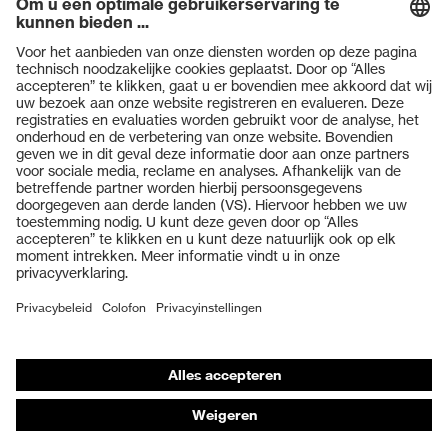
Beschermingsklasse
S2
Zool
uvex 1 sport
Producten
uvex climazone, uvex
uvex-technologie
medicare+, uvex xenova®
Veiligheidsbrillen
systeem
Veiligheidshelmen
Sluiting
Zonder sluiting
Veiligheidshandschoenen
uvex xenova® kunststof
Veiligheidsschoenen
beschermneus
neus
Individuele PBM
Zoek kleur (filter)
wit
Adembeschermingsmaskers
Gehoorbescherming
Beschermende kleding en workwear