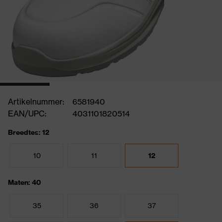
Artikelnummer:
6581940
EAN/UPC:
4031101820514
Breedtes: 12
10
11
12
Maten: 40
35
36
37