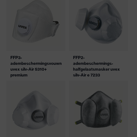
FFP3-
FFP2-
adembeschermingsvouwmasker
adembeschermings-
uvex silv-Air 5310+
halfgelaatsmasker uvex
premium
silv-Air e 7233