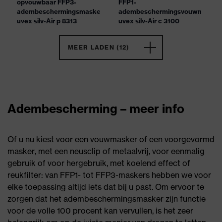
opvouwbaar FFP3-
FFP1-
adembeschermingsmasker
adembeschermingsvouwmasker
uvex silv-Air p 8313
uvex silv-Air c 3100
MEER LADEN (12)
Adembescherming – meer info
Of u nu kiest voor een vouwmasker of een voorgevormd
masker, met een neusclip of metaalvrij, voor eenmalig
gebruik of voor hergebruik, met koelend effect of
reukfilter: van FFP1- tot FFP3-maskers hebben we voor
elke toepassing altijd iets dat bij u past. Om ervoor te
zorgen dat het adembeschermingsmasker zijn functie
voor de volle 100 procent kan vervullen, is het zeer