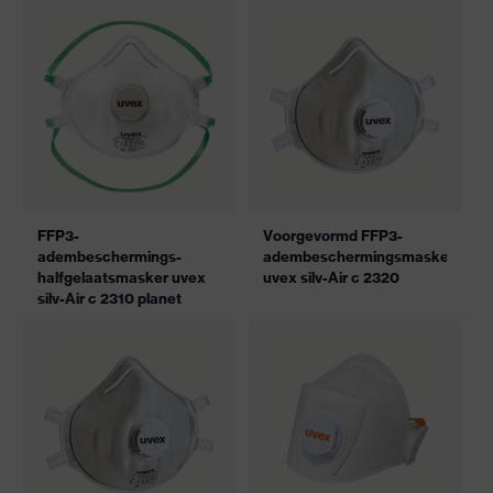
FFP3-
Voorgevormd FFP3-
adembeschermings-
adembeschermingsmasker
halfgelaatsmasker uvex
uvex silv-Air c 2320
silv-Air c 2310 planet