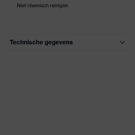
Niet chemisch reinigen
Technische gegevens
Opstaande kraag, Groot
aantal zakken
uitrusting
(binnen/buiten), gedeeltelijk
met omslag, zichtbare
voorsluiting
Aanduiding
uvex suXXeed craft
productfamilie
Geschikt voor
droog, stoffig
werkomgeving