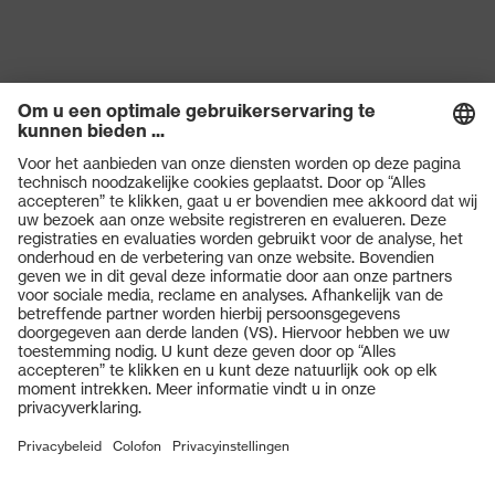
Producten
Veiligheidsbrillen
Veiligheidshelmen
Veiligheidshandschoenen
Veiligheidsschoenen
Individuele PBM
Adembeschermingsmaskers