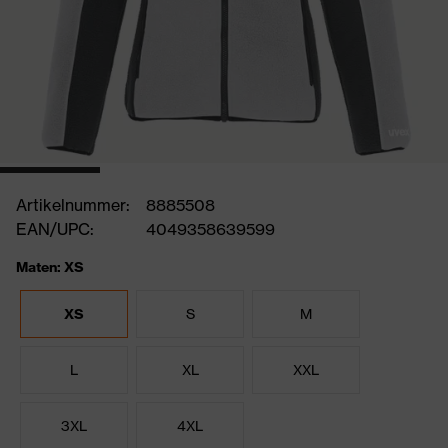
Artikelnummer:
8885508
EAN/UPC:
4049358639599
Maten: XS
XS
S
M
L
XL
XXL
3XL
4XL