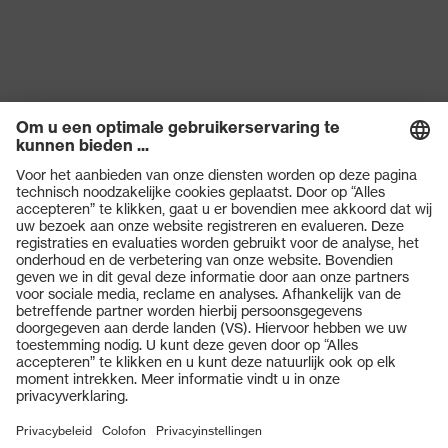
Product categorie
Beschermende kleding
Multifunctionele
Producttype:
beschermende kleding met
subtypen
hoge zichtbaarheid
Producttype
Jas
Subtypen
Parka
producttype
Producten
Sluiting
Ritssluiting
Veiligheidsbrillen
Veiligheidshelmen
Veiligheidshandschoenen
Veiligheidsschoenen
Individuele PBM