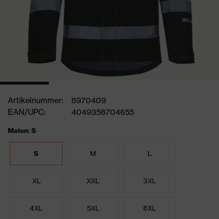
Artikelnummer:
8970409
EAN/UPC:
4049358704655
Maten: S
S
M
L
XL
XXL
3XL
4XL
5XL
6XL