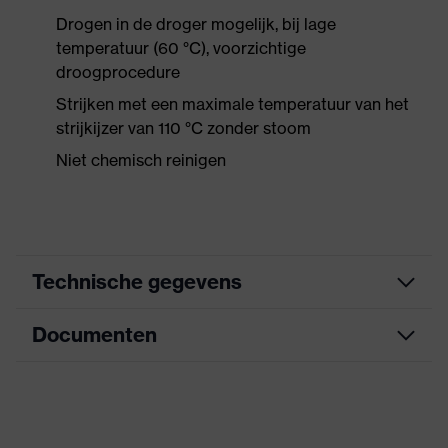
Drogen in de droger mogelijk, bij lage
temperatuur (60 °C), voorzichtige
droogprocedure
Strijken met een maximale temperatuur van het
strijkijzer van 110 °C zonder stoom
Niet chemisch reinigen
Technische gegevens
Documenten
Zoek kleur (filter)
blauw
uitrusting
kraag, zichtbare sluiting
Informatieblad
Aanduiding
uvex cut
productfamilie