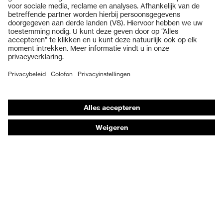
Veiligheidsbrillen
Veiligheidshelmen
Veiligheidshandschoenen
Veiligheidsschoenen
Individuele PBM
Adembeschermingsmaskers
Gehoorbescherming
Beschermende kleding en workwear
Productadvisering
Handbescherming: uvex Chemical Expert System
Oogbescherming: Veiligheidsbrilconfigurator
Technologieën