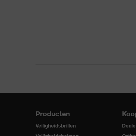
bovenstof 1
Geslacht
Heren
Voering materiaal
Polyester
Materiaal binnenzijde
100 % Polyester
bovenstof 1 incl. gehalte
Materiaal
Polyester, Katoen
Materiaal bovenstof 1 incl
80 % Polyester, 20
gehalte
Materiaal
Polyester
Materiaal bovenstof 2 incl
Producten
Koo
100 % Polyester
gehalte
Veiligheidsbrillen
Deale
Materiaal sluiting
Kunststof