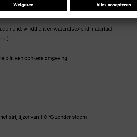
 ademend, winddicht en waterafstotend materiaal
pet)
rheid in een donkere omgeving
et strijkijzer van 110 °C zonder stoom