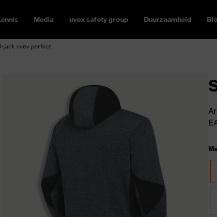
ennis
Media
uvex safety group
Duurzaamheid
Bl
l-jack uvex perfect
S
Ar
E
Ma