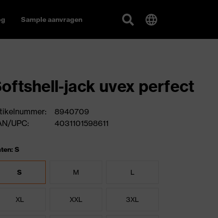
og
Sample aanvragen
oftshell-jack uvex perfect
tikelnummer:
8940709
AN/UPC:
4031101598611
ten: S
S
M
L
XL
XXL
3XL