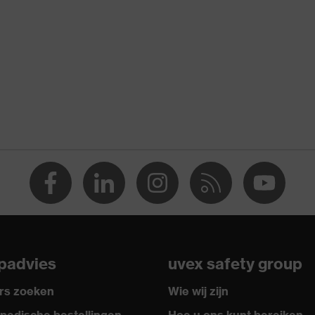
 % Katoen
padvies
uvex safety group
rs zoeken
Wie wij zijn