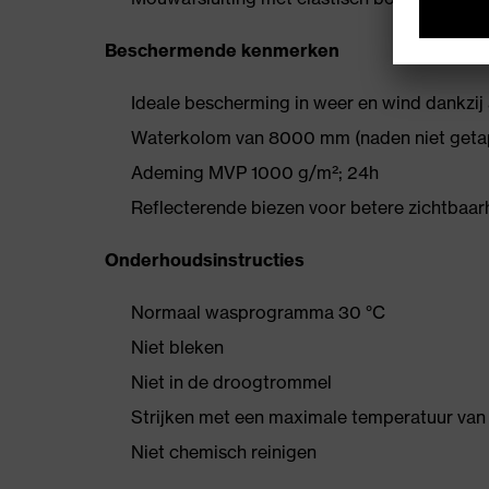
Beschermende kenmerken
Ideale bescherming in weer en wind dankzij
Waterkolom van 8000 mm (naden niet geta
Ademing MVP 1000 g/m²; 24h
Reflecterende biezen voor betere zichtbaa
Onderhoudsinstructies
Normaal wasprogramma 30 °C
Niet bleken
Niet in de droogtrommel
Strijken met een maximale temperatuur van h
Niet chemisch reinigen