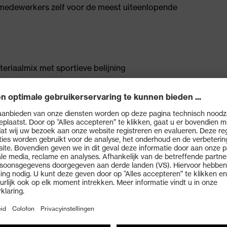
 medewerkers zelf voor de meest uiteenlopende
eriaalmix met sportieve belijning
en kinbescherming, insteekzakken met ritssluiting in de
puchon
XL +10%)
rt
katoen; binnenkant: 100% polyester-fleece
le wijdteverstelling
r bescherming tegen wind