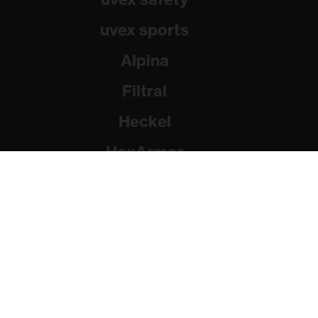
uvex sports
Alpina
Filtral
Heckel
HexArmor
Rainer Winter Stiftung