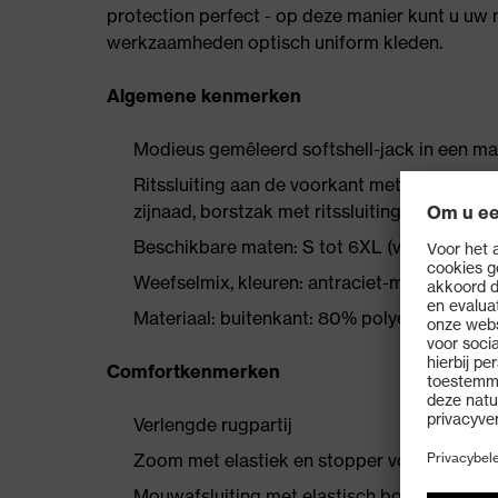
protection perfect - op deze manier kunt u uw
werkzaamheden optisch uniform kleden.
Algemene kenmerken
Modieus gemêleerd softshell-jack in een mat
Ritssluiting aan de voorkant met onderlaag 
zijnaad, borstzak met ritssluiting (links), ca
Beschikbare maten: S tot 6XL (vanaf maat 
Weefselmix, kleuren: antraciet-melange, zwa
Materiaal: buitenkant: 80% polyester, 20% 
Comfortkenmerken
Verlengde rugpartij
Zoom met elastiek en stopper voor individue
Mouwafsluiting met elastisch boordband te