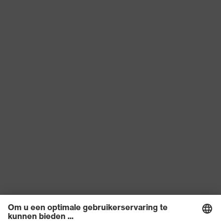
Product categorie
Beschermende kleding
Producttype:
Veiligheidskleding met hoge
subtypen
zichtbaarheid
Producttype
Jas
Subtypen
Werkjas
producttype
Sluiting
Ritssluiting
OEKO-TEX®-NORM 100
Certificaten
(S20-0516)