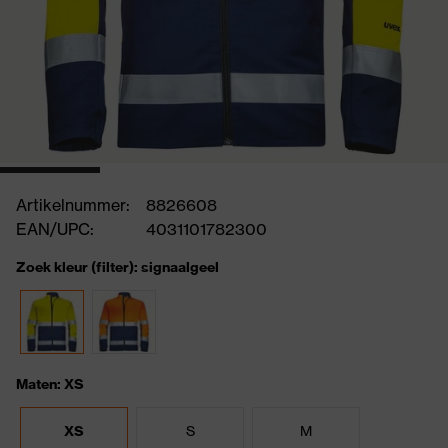
Artikelnummer:
8826608
EAN/UPC:
4031101782300
Zoek kleur (filter): signaalgeel
Maten: XS
XS
S
M