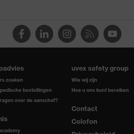
Oorkappen
Oorkappen
28
Herbruikbaar (R)
EN 352-1:2020, EN 352-3:2020
padvies
uvex safety group
rs zoeken
Wie wij zijn
pedische bestellingen
Hoe u ons kunt bereiken
ragen over de aanschaf?
Contact
nis
Colofon
 academy