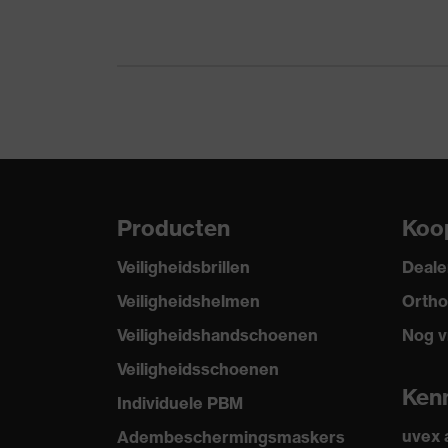
Product categorie
Producttype
SNR
Hergebruik
Norm
Producten
Koo
Veiligheidsbrillen
Deale
Veiligheidshelmen
Ortho
Veiligheidshandschoenen
Nog v
Veiligheidsschoenen
Ken
Individuele PBM
uvex
Adembeschermingsmaskers