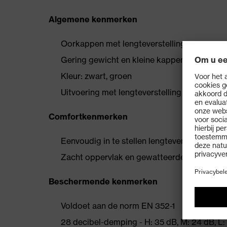
Algemene kenmerken
Oorkappen met lengteverstelling
Gering gewicht en kleine kappen
Kleur: zwart, groen
Uitvoering met lengteverstelling
Comfortkenmerken
Eenvoudig in te stellen lengteverstelling vo
Zacht oppervlak en gewatteerde hoofdband
Beschermende kenmerken
Voldoet aan de norm EN 352-1
28 decibel-demping - H: 35 dB, M: 24 dB, L: