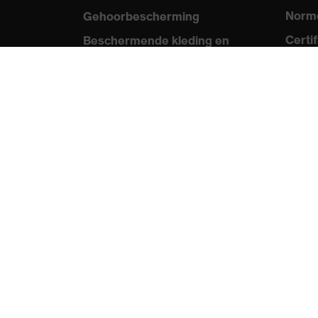
Norme
Gehoorbescherming
Certi
Beschermende kleding en
workwear
Med
Productadvisering
Persb
Handbescherming: uvex
Catal
Chemical Expert System
Video
Oogbescherming:
uvex 
Veiligheidsbrilconfigurator
Technologieën
Onderscheidingen
protecting people