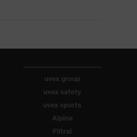
uvex group
uvex safety
uvex sports
Alpina
Filtral