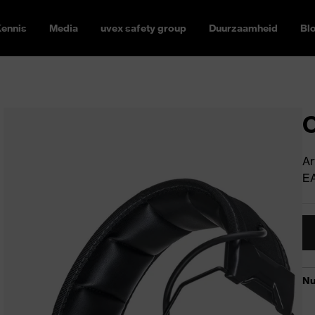
ennis
Media
uvex safety group
Duurzaamheid
Bl
O
Ar
E