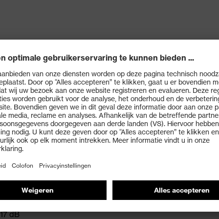
or de perfecte draagpositie
 voor optimaal draagcomfort
 17 dB