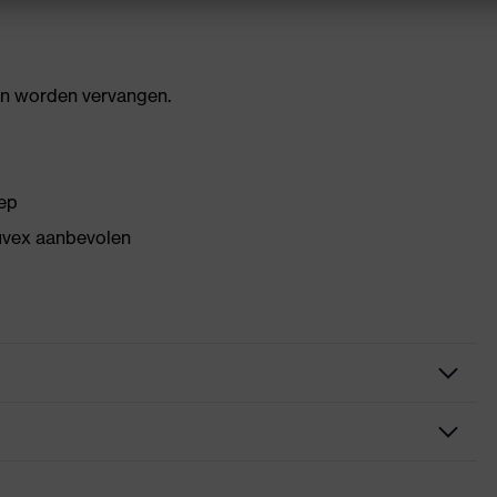
n worden vervangen.
eep
 uvex aanbevolen
zwart, groen
met beugel