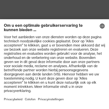
Producten
Veiligheidsbrillen
Veiligheidshelmen
Veiligheidshandschoenen
Veiligheidsschoenen
Individuele PBM
Adembeschermingsmaskers