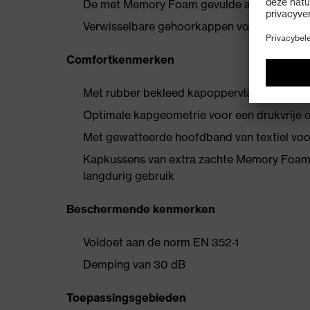
De met Memory Foam gevulde afdichtkussens
Verwisselbare gehoorkappen voor optimaal 
Comfortkenmerken
Met rubber bekleed kapoppervlak voor bete
Optimale kapgeometrie voor een drukvrije 
Met gewatteerde hoofdband van textiel vo
Kapkussens van extra zachte Memory Foam 
langdurig gebruik
Beschermende kenmerken
Voldoet aan de norm EN 352-1
Demping van 30 dB
Toepassingsgebieden