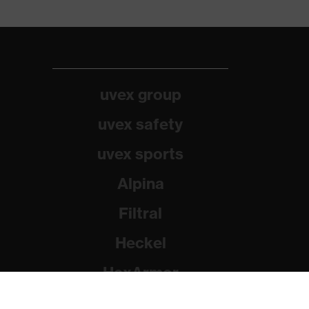
uvex group
uvex safety
uvex sports
Alpina
Filtral
Heckel
HexArmor
Rainer Winter Stiftung