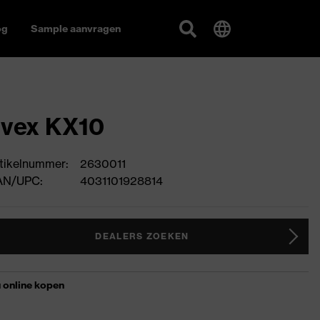
og
Sample aanvragen
uvex KX10
tikelnummer:
2630011
AN/UPC:
4031101928814
DEALERS ZOEKEN