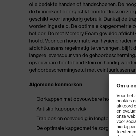
olie bedekte handen of handschoenen. De ho
de binnenkant doorgestikt comfortkussen zorg
geschikt voor langdurig gebruik. Dankzij de tra
worden ingesteld. De optimale kapgeometrie z
het oor. De met Memory Foam gevulde afdichtku
hoofd. Voor een hoge mate van hygiëne raden wi
afdichtkussens regelmatig te vervangen, blijft d
langere levensduur van de gehoorbescherming. 
opvouwbare hoofdband klein en handig worden
gehoorbeschermingsetui met ceintuurlussen ar
Algemene kenmerken
Oorkappen met opvouwbare hoofdband
Antislip-kapoppervlak
Traploos en eenvoudig in lengte verstelbaar
De optimale kapgeometrie zorgt bovendien v