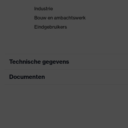
Industrie
Bouw en ambachtswerk
Eindgebruikers
Technische gegevens
Documenten
Zoek kleur (filter)
Uitvoering
Informatieblad
uitrusting
CE-conformiteitsverklaring
Aanduiding productfamilie
Downloadportaal voor CE-conformiteitsve