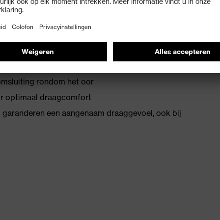
 bieden goede afdichting en afstelling aan het hoofd.
hygiënisch gebruik
re grip
omsluiting rondom het oor
or optimaal draagcomfort
garanderen een aangenaam draaggevoel, ook bij