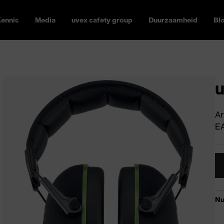
ennis
Media
uvex safety group
Duurzaamheid
Bl
Ar
E