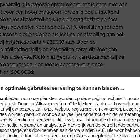
ogwaardig uitgevoerde opvouwbare hoofdband met aan
t voor een hoog draagcomfort en is ook uitstekend
ploze lengteverstelling kan de draagpositie perfect
orgt bovendien voor een drukvrije omsluiting rondom
ssens bieden goede afdichting en afstelling aan het
j hygiëneset art.nr. 259997 aan. Door de
e afdichting veilig en bovendien zorgt dit voor een
Als u de uvex KX10 niet gebruikt, kan deze dankzij de
 opgeborgen. Een ideale accessoire is onze
t. nr. 2000002
 voor de perfecte draagpositie
oor een drukvrije omsluiting rondom het oor.