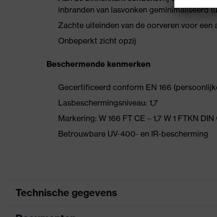
inbranden van lasvonken geminimaliseerd (u
Zachte uiteinden van de oorveren voor ee
Onbeperkt zicht opzij
Beschermende kenmerken
Gecertificeerd conform EN 166 (persoonlij
Lasbeschermingsniveau: 1,7
Markering: W 166 FT CE – 1,7 W 1 FTKN DIN
Betrouwbare UV-400- en IR-bescherming
Technische gegevens
Marketingkleur
zwart, groen