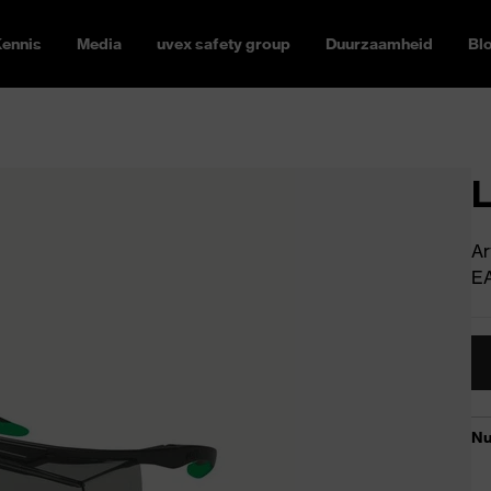
ennis
Media
uvex safety group
Duurzaamheid
Bl
L
Ar
E