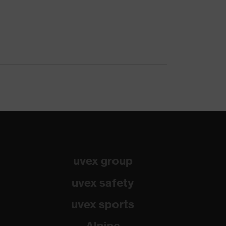
uvex group
uvex safety
uvex sports