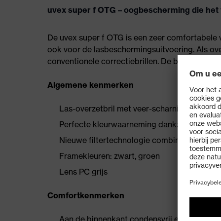
uvex super f OTG – oogbescherming die het 
De uvex super f OTG is een zeer comfortabele v
ook voor de lasbeschermingsuitvoering. Als ove
conventionele correctiebrillen. De bril is daar
Algemene kenmerken
Las-overzetbril met veer-scharnier-concept 
Perfecte kleurwaarneming dankzij uvex zonw
Nieuwe filtertechnologie combineert UV- e
Framekleuren: zwart, groen
Lens PC grijs
Comfortkenmerken
Aan de binnenkant condensvrij en aan de b