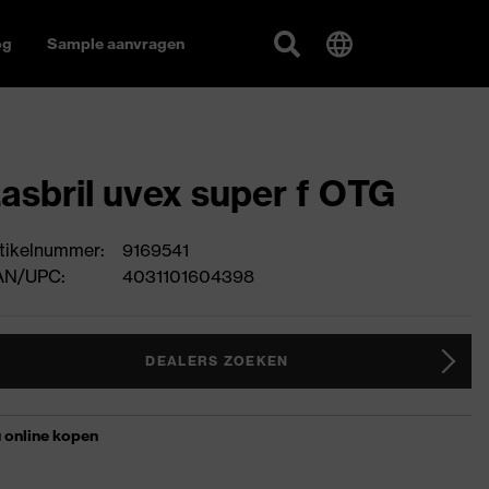
og
Sample aanvragen
asbril uvex super f OTG
tikelnummer:
9169541
AN/UPC:
4031101604398
DEALERS ZOEKEN