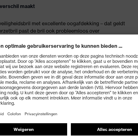
verschil maakt
eiligheidsbril met excellente oogafdekking – dat geldt
rzetbril past de bril ook probleemloos over
mee bijvoorbeeld perfect geschikt voor bezoekers.
voor correctiebrildragers
erende filters
n IR-bescherming
uitenkant extreem krasbestendig – daardoor wordt