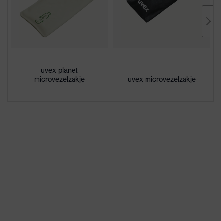
Uiterst krasbestendig aan de
Eigenschappen
buitenkant, aan de binnenzijde
coating
condensvrij, bestendig tegen
chemicaliën
Eigenschappen
Geen speciale eigenschappen
lenstint
uvex planet
microvezelzakje
uvex microvezelzakje
droog, matige hoeveelheid vuil,
Geschikt voor
gemiddelde luchtvochtigheid,
werkomgeving
schoon
Geslacht
Unisex
W 166 F CE - 2C-1,2 W 1 F KN
Markering
CE
Materiaal
Kunststof
frame