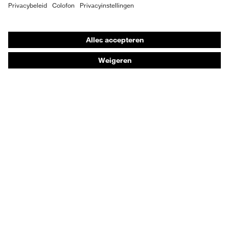
Individuele PBM
Adembeschermingsmaskers
Gehoorbescherming
Beschermende kleding en workwear
Productadvisering
Handbescherming: uvex Chemical Expert System
Oogbescherming: Veiligheidsbrilconfigurator
Technologieën
Onderscheidingen
Koopadvies
Dealers zoeken
Orthopedische bestellingen