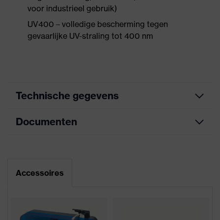
voor industrieel gebruik)
UV400 – volledige bescherming tegen
gevaarlijke UV-straling tot 400 nm
Technische gegevens
Documenten
Marketingkleur
antraciet, lime
Zoek kleur
grijs, geel, groen
Informatieblad
(filter)
Accessoires
Bril met één doorlopende lens,
CE-conformiteitsverklaring
uitstekende ventilatie, Zachte,
uitrusting
anti-slip-beugeluiteinden,
Downloadportaal voor CE-
geïntegreerde zijbescherming
conformiteitsverklaringen