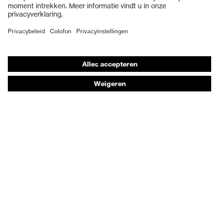
Veiligheidsschoenen
Individuele PBM
Adembeschermingsmaskers
Gehoorbescherming
Beschermende kleding en workwear
Productadvisering
Handbescherming: uvex Chemical Expert System
Oogbescherming: Veiligheidsbrilconfigurator
Technologieën
Onderscheidingen
Koopadvies