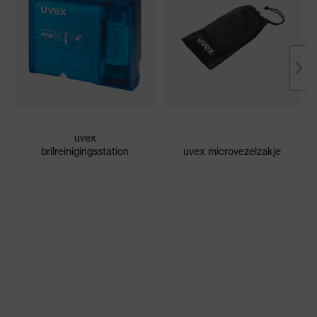
Coating
uvex supravision excellence
Aanduiding
uvex pheos nxt
productfamilie
Uiterst krasbestendig aan de
Eigenschappen
buitenkant, aan de binnenzijde
coating
condensvrij, bestendig tegen
uvex
chemicaliën
brilreinigingsstation
uvex microvezelzakje
Eigenschappen
Signaalkleurherkenning
lenstint
droog, matige hoeveelheid vuil,
Geschikt voor
gemiddelde luchtvochtigheid,
werkomgeving
schoon
Geslacht
Unisex
W 166 FT CE - 5-2,5 W 1 FT KN