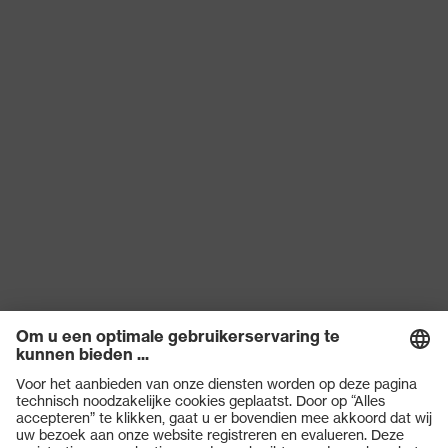
veiligheidsbril
categorie
Producttype
Overbril
Glastint
kleurloos
Beschermend
UV-bescherming
filter
Zoek de kleur
(filter) van de
kleurloos
lens
Transmissie
91%
UV-
UV400
bescherming
Multi-component technology,
uvex-
uvex supravision