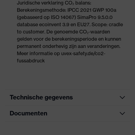
Juridische verklaring CO₂ balans:
Berekeningsmethode: IPCC 2021 GWP 100a
(gebaseerd op ISO 14067) SimaPro 9.5.0.0
database ecoinvent 3.9 en EU27. Scope: cradle
to customer. De genoemde CO₂-waarden
gelden voor de berekeningsperiode en kunnen
permanent onderhevig zijn aan veranderingen.
Meer informatie op uvex-safety.de/co2-
fussabdruck
Technische gegevens
Documenten
Marketingkleur
wit, marineblauw
Zoek kleur
wit
Informatieblad
(filter)