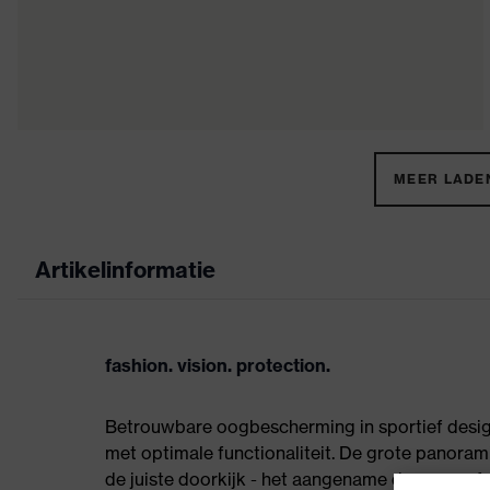
MEER LADEN
Artikelinformatie
fashion. vision. protection.
Betrouwbare oogbescherming in sportief design:
met optimale functionaliteit. De grote panorami
de juiste doorkijk - het aangename draagcomfor