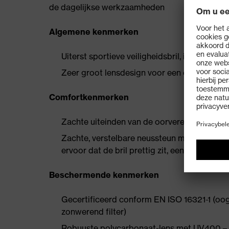
de dagelijkse werkzaamheden
Algemene kenmerken
Uiterst sportieve veiligheidsbril, ideaal v
Zeer groot lensdesign voor een onbeperkt, b
Comfortkenmerken
Zachte uiteinden van de oorveren zorgen vo
Zachte, verstelbare neussteun maakt het mog
ervoor dat de bril prettig zit, een drukvrije 
Beschermende kenmerken
Gecertificeerd conform EN ISO 16321-1 (oog
zonwerend filter)
Robuuste polycarbonaat-lens met UV400 – vo