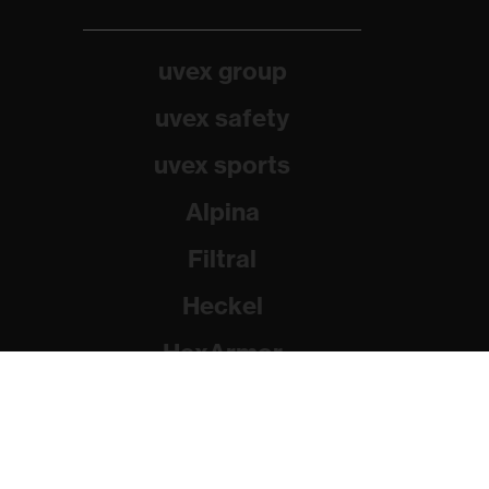
uvex group
uvex safety
uvex sports
Alpina
Filtral
Heckel
HexArmor
Rainer Winter Stiftung