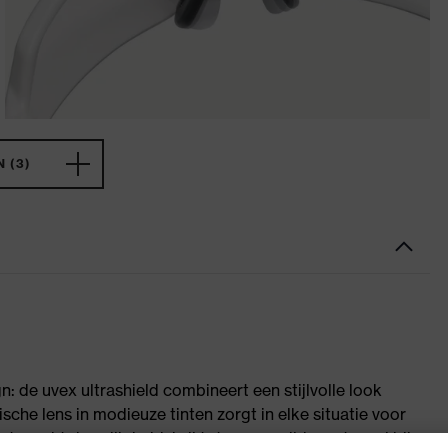
 (3)
 de uvex ultrashield combineert een stijlvolle look
sche lens in modieuze tinten zorgt in elke situatie voor
t maakt de veiligheidsbril tot een gewilde metgezel bij