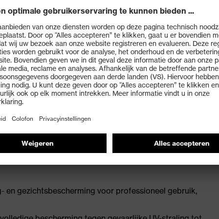
oor modebewuste dragers
reed zichtveld en extra veiligheid
or een comfortabele, veilige grip zonder drukpunten
elijk om de bril aan te passen aan de drager en zorgt
pasvorm heeft en niet wegglijdt
- en gezichtsbescherming voor professioneel gebruik,
lledige bescherming tegen gevaarlijke UV-straling tot