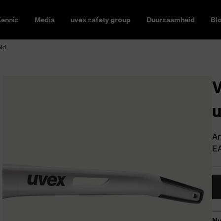
ennis
Media
uvex safety group
Duurzaamheid
Bl
eld
V
u
Ar
E