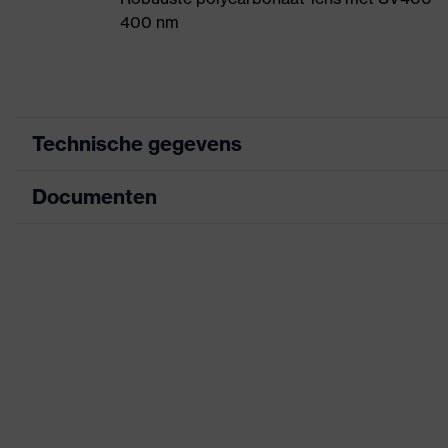
400 nm
Technische gegevens
Documenten
Zoek kleur (filter)
zwart, wit
Bril met één doorlopende len
uitrusting
Informatieblad
Verstelbare neussteun, geï
Coating
Antifog
CE-conformiteitsverklaring
Eigenschappen
Downloadportaal voor CE-conformiteitsve
aan de binnenzijde condens
coating
Eigenschappen
Signaalkleurherkenning
lenstint