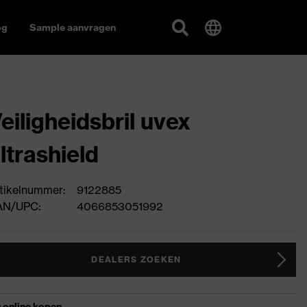
og
Sample aanvragen
eiligheidsbril uvex
ltrashield
tikelnummer:
9122885
AN/UPC:
4066853051992
DEALERS ZOEKEN