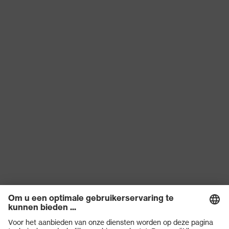
Hergebruik
Herbruikbaar (R)
Coating
SandyGrip-NBR
EN 388:2016 + A1:2018, EN ISO
Norm
21420:2020