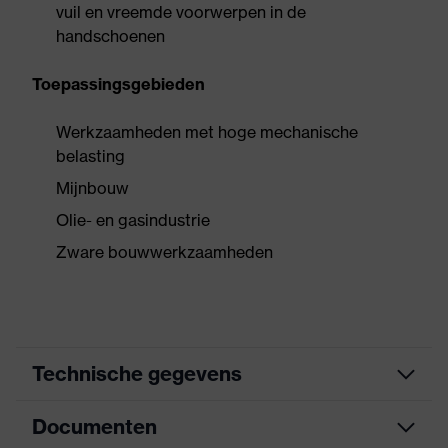
vuil en vreemde voorwerpen in de
handschoenen
Toepassingsgebieden
Werkzaamheden met hoge mechanische
belasting
Mijnbouw
Olie- en gasindustrie
Zware bouwwerkzaamheden
Technische gegevens
Documenten
Zoek kleur
zwart, geel
(filter)