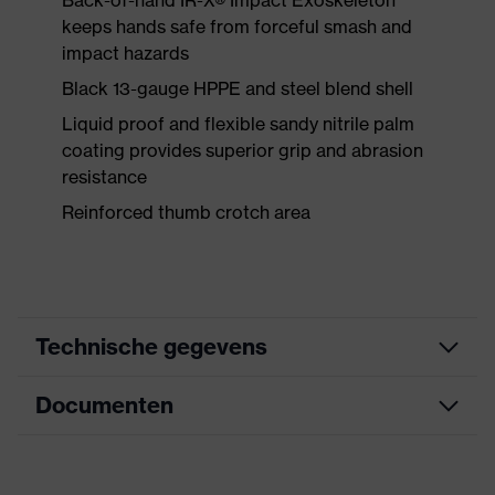
Back-of-hand IR-X® Impact Exoskeleton™
keeps hands safe from forceful smash and
impact hazards
Black 13-gauge HPPE and steel blend shell
Liquid proof and flexible sandy nitrile palm
coating provides superior grip and abrasion
resistance
Reinforced thumb crotch area
Technische gegevens
Documenten
Zoek kleur
zwart, geel, rood
(filter)
Informatieblad
met gebreide boord, met