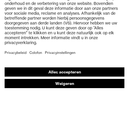
Producten
Veiligheidsbrillen
Veiligheidshelmen
Veiligheidshandschoenen
Veiligheidsschoenen
Individuele PBM
Adembeschermingsmaskers
Gehoorbescherming
Beschermende kleding en workwear
Productadvisering
Handbescherming: uvex Chemical Expert System
Oogbescherming: Veiligheidsbrilconfigurator