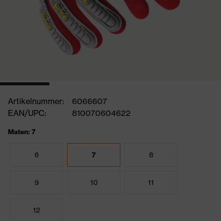
Artikelnummer:
6066607
EAN/UPC:
810070604622
Maten: 7
6
7
8
9
10
11
12