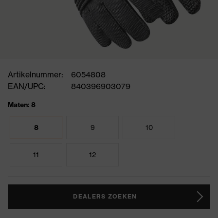
Artikelnummer:
6054808
EAN/UPC:
840396903079
Maten: 8
8
9
10
11
12
DEALERS ZOEKEN