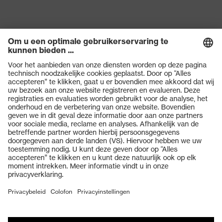
Producten
Veiligheidsbrillen
Veiligheidshelmen
Veiligheidshandschoenen
Veiligheidsschoenen
Individuele PBM
Adembeschermingsmaskers