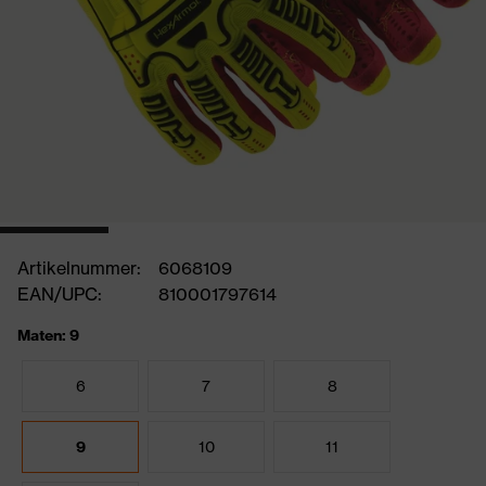
Artikelnummer:
6068109
EAN/UPC:
810001797614
Maten: 9
6
7
8
9
10
11