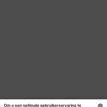
Hergebruik
Herbruikbaar (R)
EN 407:2020, EN 388:2016 +
Norm
A1:2018, EN 420:2003 + A1:2009