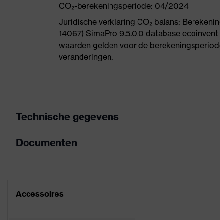
CO₂-berekeningsperiode: 04/2024
Juridische verklaring CO₂ balans: Bereke
14067) SimaPro 9.5.0.0 database ecoinvent
waarden gelden voor de berekeningsperiode
veranderingen.
Technische gegevens
Documenten
Marketingkleur
antraciet, lime
Zoek kleur (filter)
grijs, groen
Informatieblad
Uitvoering
met gebreide boor
Accessoires
CE-conformiteitsverklaring
Coating
SoftGrip-NBR, Hig