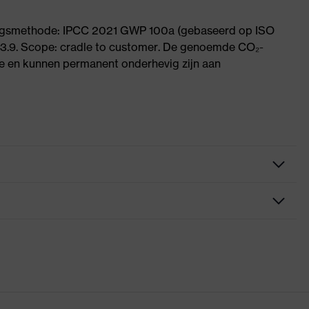
ningsmethode: IPCC 2021 GWP 100a (gebaseerd op ISO
 3.9. Scope: cradle to customer. De genoemde CO₂-
 en kunnen permanent onderhevig zijn aan
d
h-performance elastomeer (HPE)