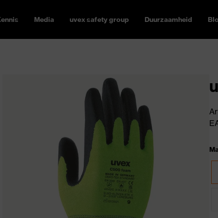
ennis
Media
uvex safety group
Duurzaamheid
Bl
Ar
E
Ma