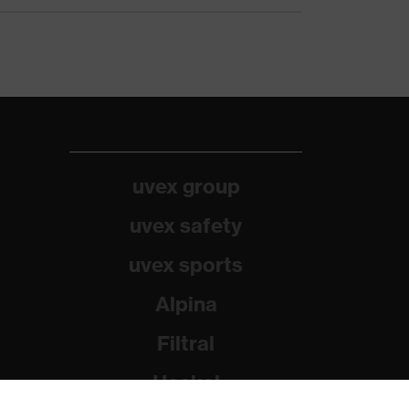
uvex group
uvex safety
uvex sports
Alpina
Filtral
Heckel