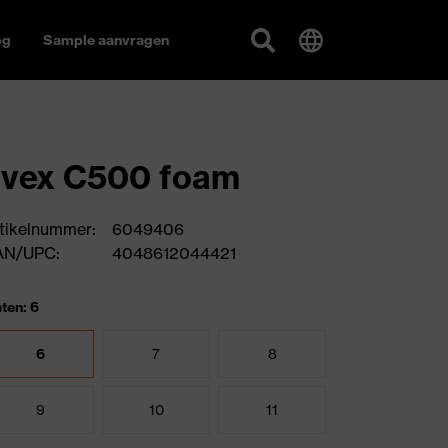
og
Sample aanvragen
uvex C500 foam
tikelnummer:
6049406
AN/UPC:
4048612044421
ten: 6
6
7
8
9
10
11