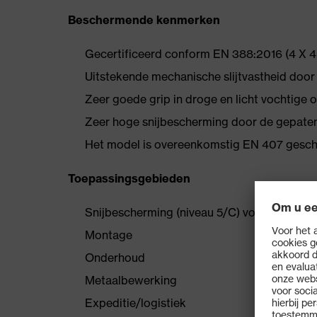
Beschermende kenmerken
Gecertificeerd conform EN 388:2016 (4 X 4 
Uitstekende mechanische slijtvastheid door
Zeer goede grip in droge en licht vochtige
Zeer hoge snijbescherming door de gepat
Het model is overeenkomstig EN 407 gesch
Toepassingsgebieden
Snijbescherming (niveau 5/C) voor werkzaam
Montage
Onderhoud
Metaalbewerking
Expeditie/logistiek