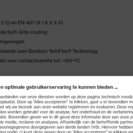
2 C) en EN 407 (X 1 X X X X)
 de Soft-Grip-coating
 omgevingen
enteerde uvex Bamboo TwinFlex® Technology
ikt voor contactwarmte tot +100 ºC
heden in het kader van:auto-industrie