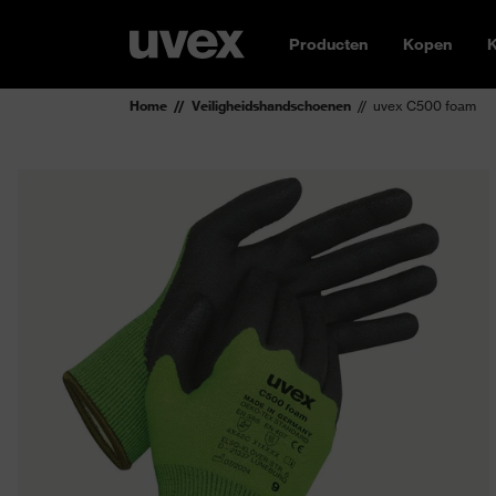
Producten
Kopen
K
Home
Veiligheidshandschoenen
uvex C500 foam