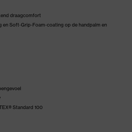
ekend draagcomfort
g en Soft-Grip-Foam-coating op de handpalm en
ppengevoel
y
O-TEX® Standard 100