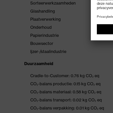
Sorteerwerkzaamheden
Glashandling
Plaatverwerking
Onderhoud
Papierindustrie
Bouwsector
Ijzer-/staalindustrie
Duurzaamheid
Cradle-to-Customer: 0.76 kg CO₂ eq
CO₂-balans productie: 0.15 kg CO₂ eq
CO₂-balans materiaal: 0.58 kg CO₂ eq
CO₂-balans transport: 0.02 kg CO₂ eq
CO₂-balans verpakking: 0.01 kg CO₂ eq